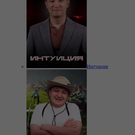
Интуиция