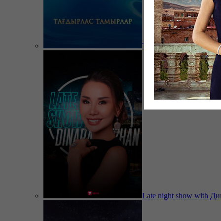
Тағдырлас тамырлар
Late night show with Д