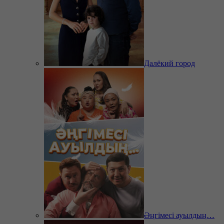
Далёкий город
Әңгімесі ауылдың…