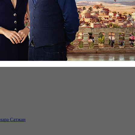
инара Сатжан