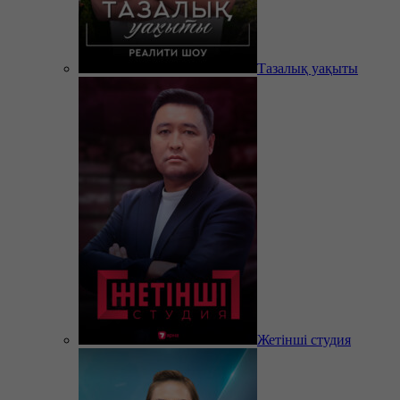
Тазалық уақыты
Жетінші студия