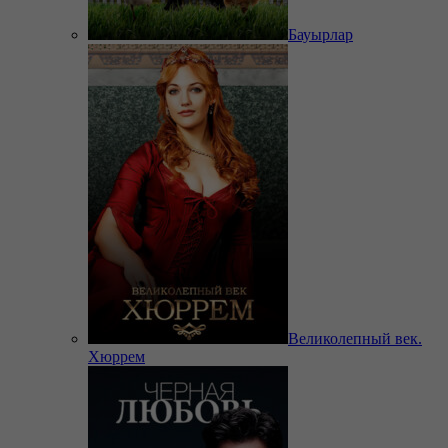
Бауырлар
Великолепный век.
Хюррем