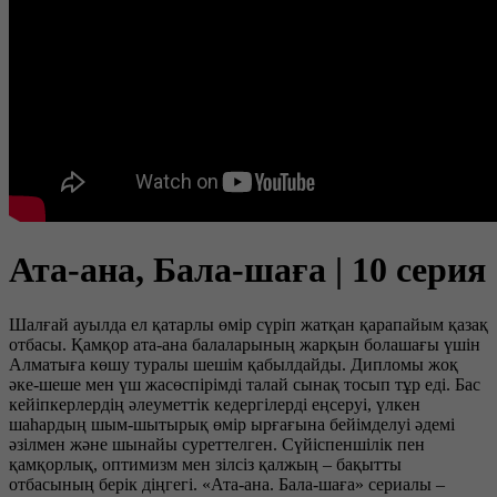
Ата-ана, Бала-шаға | 10 серия
Шалғай ауылда ел қатарлы өмір сүріп жатқан қарапайым қазақ
отбасы. Қамқор ата-ана балаларының жарқын болашағы үшін
Алматыға көшу туралы шешім қабылдайды. Дипломы жоқ
әке-шеше мен үш жасөспірімді талай сынақ тосып тұр еді. Бас
кейіпкерлердің әлеуметтік кедергілерді еңсеруі, үлкен
шаһардың шым-шытырық өмір ырғағына бейімделуі әдемі
әзілмен және шынайы суреттелген. Сүйіспеншілік пен
қамқорлық, оптимизм мен зілсіз қалжың – бақытты
отбасының берік діңгегі. «Ата-ана. Бала-шаға» сериалы –