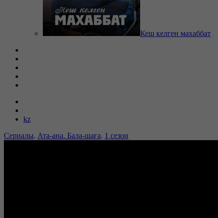
Кеш келген махаббат
kz
Сериалы
.
Ата-ана. Бала-шаға
.
1 сезон