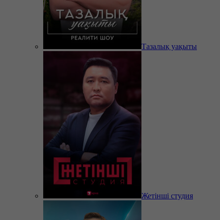
Тазалық уақыты
Жетінші студия