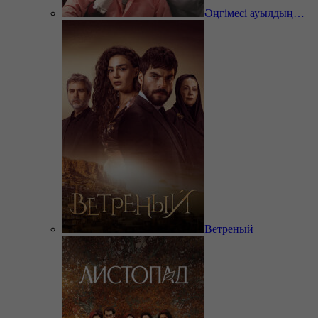
Әңгімесі ауылдың…
Ветреный