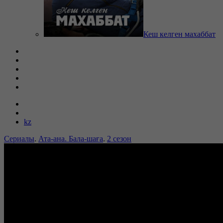
Кеш келген махаббат
kz
Сериалы
.
Ата-ана. Бала-шаға
.
2 сезон