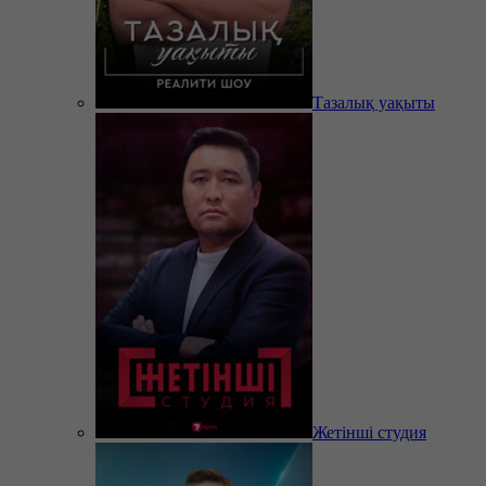
Тазалық уақыты
Жетінші студия