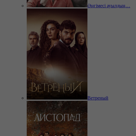
Әңгімесі ауылдың…
Ветреный