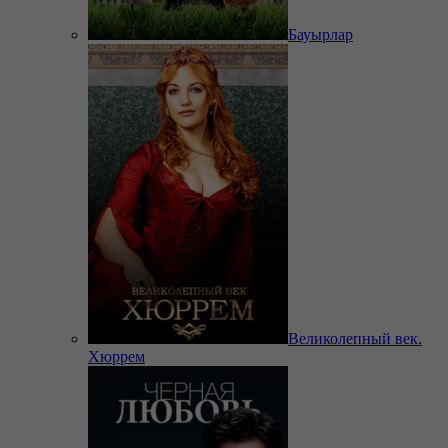
Бауырлар
Великолепный век.
Хюррем