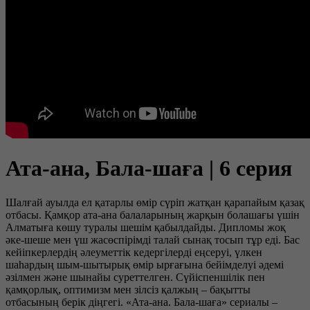
Ата-ана, Бала-шаға | 6 серия
Шалғай ауылда ел қатарлы өмір сүріп жатқан қарапайым қазақ
отбасы. Қамқор ата-ана балаларының жарқын болашағы үшін
Алматыға көшу туралы шешім қабылдайды. Дипломы жоқ
әке-шеше мен үш жасөспірімді талай сынақ тосып тұр еді. Бас
кейіпкерлердің әлеуметтік кедергілерді еңсеруі, үлкен
шаһардың шым-шытырық өмір ырғағына бейімделуі әдемі
әзілмен және шынайы суреттелген. Сүйіспеншілік пен
қамқорлық, оптимизм мен зілсіз қалжың – бақытты
отбасының берік діңгегі. «Ата-ана. Бала-шаға» сериалы –