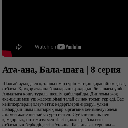
Ата-ана, Бала-шаға | 8 серия
Шалғай ауылда ел қатарлы өмір сүріп жатқан қарапайым қазақ
отбасы. Қамқор ата-ана балаларының жарқын болашағы үшін
Алматыға көшу туралы шешім қабылдайды. Дипломы жоқ
әке-шеше мен үш жасөспірімді талай сынақ тосып тұр еді. Бас
кейіпкерлердің әлеуметтік кедергілерді еңсеруі, үлкен
шаһардың шым-шытырық өмір ырғағына бейімделуі әдемі
әзілмен және шынайы суреттелген. Сүйіспеншілік пен
қамқорлық, оптимизм мен зілсіз қалжың – бақытты
отбасының берік діңгегі. «Ата-ана. Бала-шаға» сериалы –