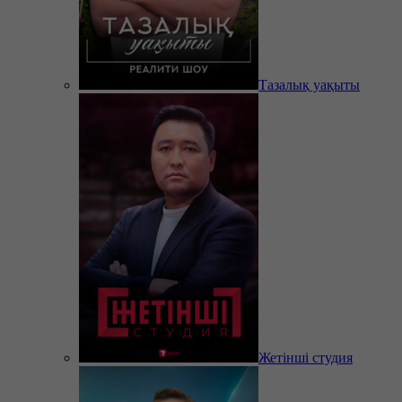
Тазалық уақыты
Жетінші студия