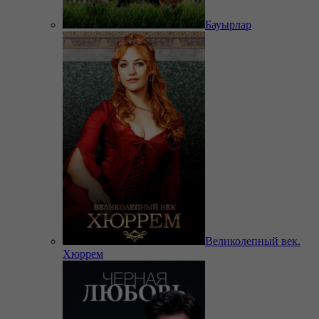
Бауырлар
Великолепный век.
Хюррем