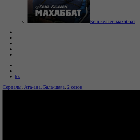
Кеш келген махаббат
kz
Сериалы
.
Ата-ана. Бала-шаға
.
2 сезон