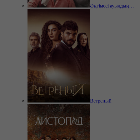
Әңгімесі ауылдың…
Ветреный