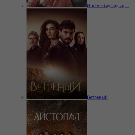
Әңгімесі ауылдың…
Ветреный