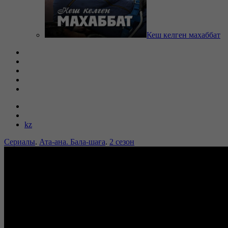
Кеш келген махаббат
kz
Сериалы
.
Ата-ана. Бала-шаға
.
2 сезон