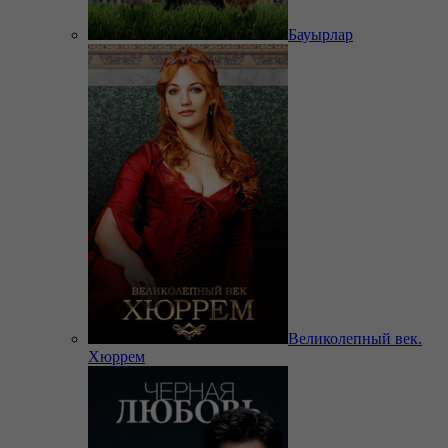
Бауырлар
Великолепный век.
Хюррем