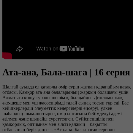
Ата-ана, Бала-шаға | 16 серия
Шалғай ауылда ел қатарлы өмір сүріп жатқан қарапайым қазақ
отбасы. Қамқор ата-ана балаларының жарқын болашағы үшін
Алматыға көшу туралы шешім қабылдайды. Дипломы жоқ
әке-шеше мен үш жасөспірімді талай сынақ тосып тұр еді. Бас
кейіпкерлердің әлеуметтік кедергілерді еңсеруі, үлкен
шаһардың шым-шытырық өмір ырғағына бейімделуі әдемі
әзілмен және шынайы суреттелген. Сүйіспеншілік пен
қамқорлық, оптимизм мен зілсіз қалжың – бақытты
отбасының берік діңгегі. «Ата-ана. Бала-шаға» сериалы –