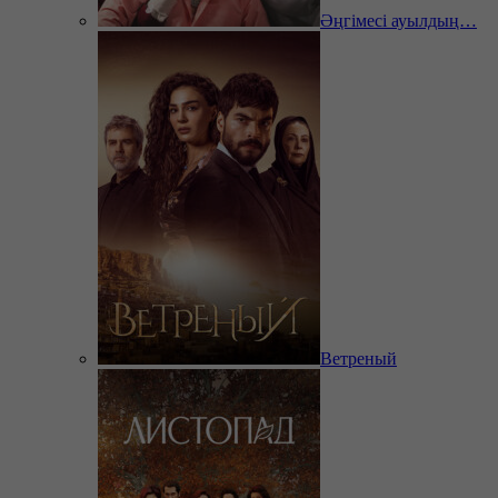
Әңгімесі ауылдың…
Ветреный