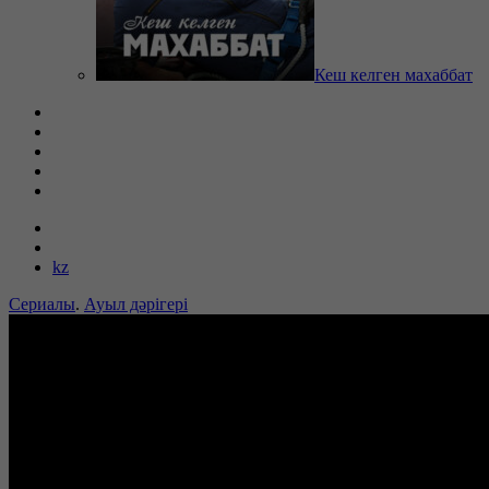
Кеш келген махаббат
kz
Сериалы
.
Ауыл дәрігері