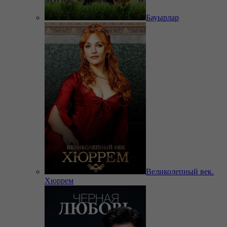
Бауырлар
Великолепный век.
Хюррем