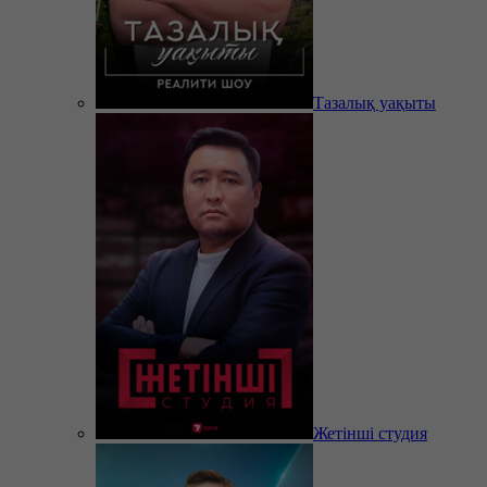
Тазалық уақыты
Жетінші студия