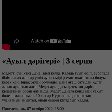
«Ауыл дәрігері» | 3 серия
Медетті сүйіктісі Дана іздеп келді. Қалада туып-өсіп, еуропада
білім алған жастар үшін ауыл өмірі романтикаға толы болуы
керек қой. Бірақ бұлай болмады. Дана ағаш сатыдан құлап
аяғын ауыртып алса, Медет ауылдағы детектив-дәрігер
қызметінен босай алмайды. Медет Данаға көңіл мен уақыт
бөле алмағанымен, 10 жасар Нұржанның сыныптан
уланғанын анықтап, оның өмірін құтқарып қалды.
Понедельник, 07 ноября 2022, 18:00