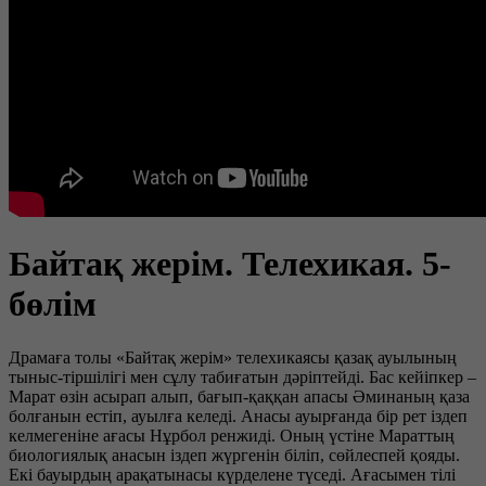
Байтақ жерім. Телехикая. 5-
бөлім
Драмаға толы «Байтақ жерім» телехикаясы қазақ ауылының
тыныс-тіршілігі мен сұлу табиғатын дәріптейді. Бас кейіпкер –
Марат өзін асырап алып, бағып-қаққан апасы Әминаның қаза
болғанын естіп, ауылға келеді. Анасы ауырғанда бір рет іздеп
келмегеніне ағасы Нұрбол ренжиді. Оның үстіне Мараттың
биологиялық анасын іздеп жүргенін біліп, сөйлеспей қояды.
Екі бауырдың арақатынасы күрделене түседі. Ағасымен тілі