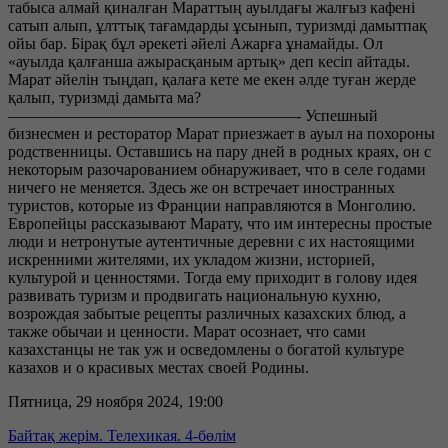
табыса алмай қиналған Мараттың ауылдағы жалғыз кафені
сатып алып, ұлттық тағамдарды ұсынып, туризмді дамытпақ
ойы бар. Бірақ бұл әрекеті әйелі Ажарға ұнамайды. Ол
«ауылда қалғанша ажырасқаным артық» деп кесіп айтады.
Марат әйелін тыңдап, қалаға кете ме екен әлде туған жерде
қалып, туризмді дамыта ма?
——————————————————- Успешный
бизнесмен и ресторатор Марат приезжает в ауыл на похороны
родственницы. Оставшись на пару дней в родных краях, он с
некоторым разочарованием обнаруживает, что в селе годами
ничего не меняется. Здесь же он встречает иностранных
туристов, которые из Франции направляются в Монголию.
Европейцы рассказывают Марату, что им интересны простые
люди и нетронутые аутентичные деревни с их настоящими
искренними жителями, их укладом жизни, историей,
культурой и ценностями. Тогда ему приходит в голову идея
развивать туризм и продвигать национальную кухню,
возрождая забытые рецепты различных казахских блюд, а
также обычаи и ценности. Марат осознает, что сами
казахстанцы не так уж и осведомлены о богатой культуре
казахов и о красивых местах своей Родины.
Пятница, 29 ноября 2024, 19:00
Байтақ жерім. Телехикая. 4-бөлім