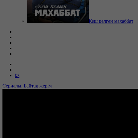
Кеш келген махаббат
kz
Сериалы
.
Байтақ жерім