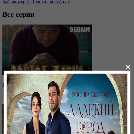
Байтақ жерім. Телехикая. 6-бөлім
Все серии
×
Байтақ жерім. Телехикая. 9-бөлім
05 декабря, 19:00