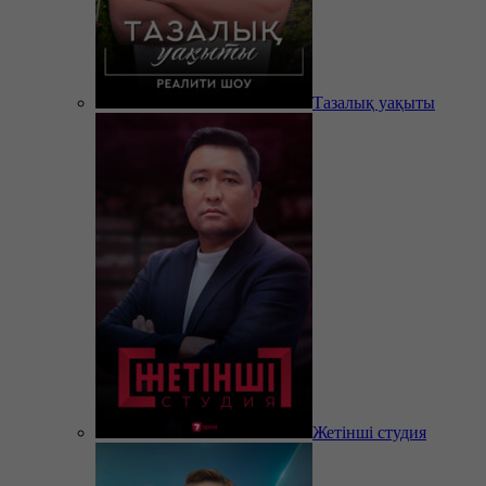
Тазалық уақыты
Жетінші студия