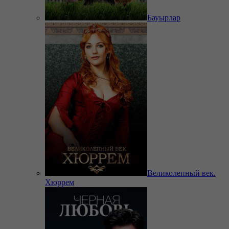
Бауырлар
Великолепный век.
Хюррем