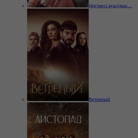
Әңгімесі ауылдың…
Ветреный