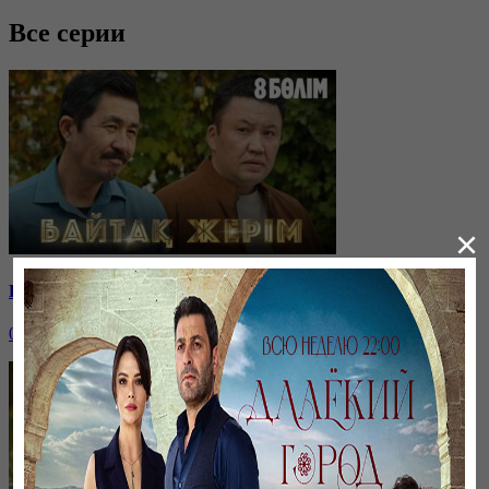
Все серии
×
Байтақ жерім. Телехикая. 8-бөлім
04 декабря, 19:00