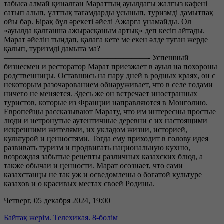
табыса алмай қиналған Мараттың ауылдағы жалғыз кафені
сатып алып, ұлттық тағамдарды ұсынып, туризмді дамытпақ
ойы бар. Бірақ бұл әрекеті әйелі Ажарға ұнамайды. Ол
«ауылда қалғанша ажырасқаным артық» деп кесіп айтады.
Марат әйелін тыңдап, қалаға кете ме екен әлде туған жерде
қалып, туризмді дамыта ма?
——————————————————- Успешный
бизнесмен и ресторатор Марат приезжает в ауыл на похороны
родственницы. Оставшись на пару дней в родных краях, он с
некоторым разочарованием обнаруживает, что в селе годами
ничего не меняется. Здесь же он встречает иностранных
туристов, которые из Франции направляются в Монголию.
Европейцы рассказывают Марату, что им интересны простые
люди и нетронутые аутентичные деревни с их настоящими
искренними жителями, их укладом жизни, историей,
культурой и ценностями. Тогда ему приходит в голову идея
развивать туризм и продвигать национальную кухню,
возрождая забытые рецепты различных казахских блюд, а
также обычаи и ценности. Марат осознает, что сами
казахстанцы не так уж и осведомлены о богатой культуре
казахов и о красивых местах своей Родины.
Четверг, 05 декабря 2024, 19:00
Байтақ жерім. Телехикая. 8-бөлім