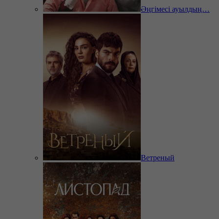
Әңгімесі ауылдың…
Ветреный