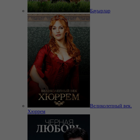
Бауырлар
Великолепный век.
Хюррем