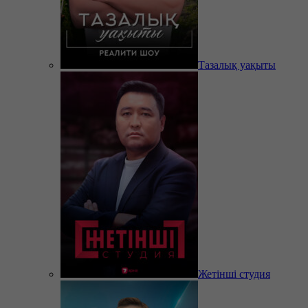
Тазалық уақыты
Жетінші студия