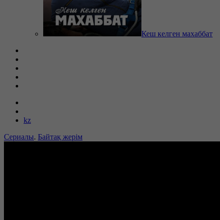
Кеш келген махаббат
kz
Сериалы
.
Байтақ жерім