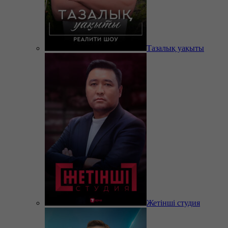
Тазалық уақыты
Жетінші студия