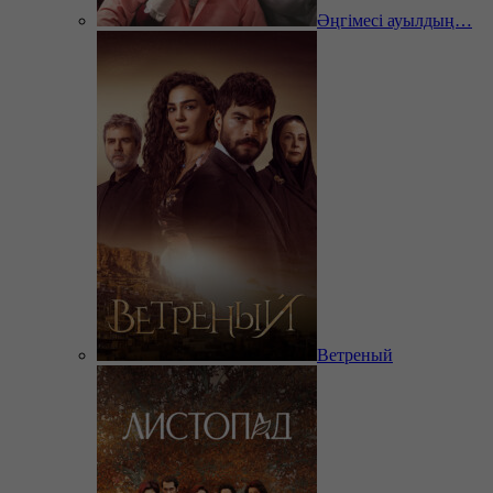
Әңгімесі ауылдың…
Ветреный