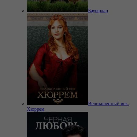
Бауырлар
Великолепный век.
Хюррем