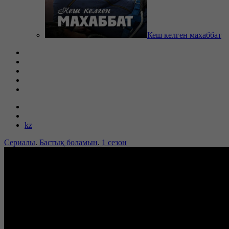
Кеш келген махаббат
kz
Сериалы
.
Бастық боламын
.
1 сезон