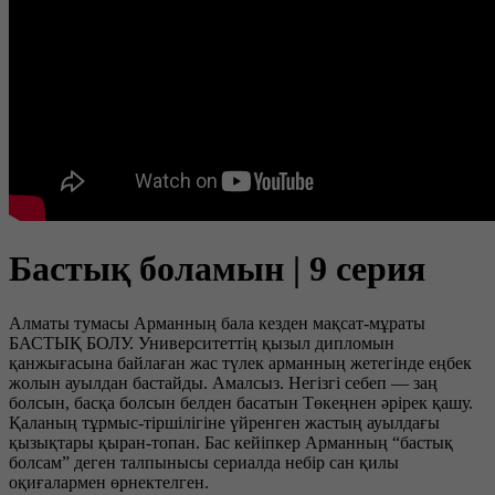
Бастық боламын | 9 серия
Алматы тумасы Арманның бала кезден мақсат-мұраты
БАСТЫҚ БОЛУ. Университеттің қызыл дипломын
қанжығасына байлаған жас түлек арманның жетегінде еңбек
жолын ауылдан бастайды. Амалсыз. Негізгі себеп — заң
болсын, басқа болсын белден басатын Төкеңнен әрірек қашу.
Қаланың тұрмыс-тіршілігіне үйренген жастың ауылдағы
қызықтары қыран-топан. Бас кейіпкер Арманның “бастық
болсам” деген талпынысы сериалда небір сан қилы
оқиғалармен өрнектелген.