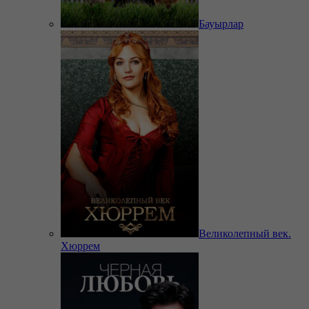
Бауырлар
Великолепный век.
Хюррем