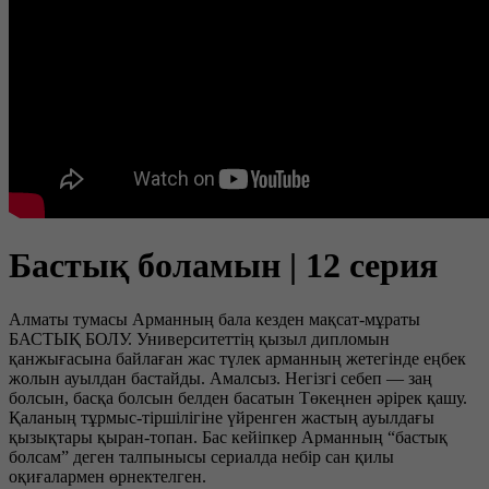
Бастық боламын | 12 серия
Алматы тумасы Арманның бала кезден мақсат-мұраты
БАСТЫҚ БОЛУ. Университеттің қызыл дипломын
қанжығасына байлаған жас түлек арманның жетегінде еңбек
жолын ауылдан бастайды. Амалсыз. Негізгі себеп — заң
болсын, басқа болсын белден басатын Төкеңнен әрірек қашу.
Қаланың тұрмыс-тіршілігіне үйренген жастың ауылдағы
қызықтары қыран-топан. Бас кейіпкер Арманның “бастық
болсам” деген талпынысы сериалда небір сан қилы
оқиғалармен өрнектелген.