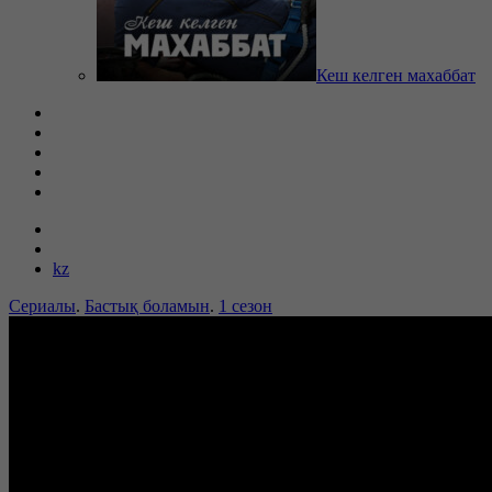
Кеш келген махаббат
kz
Сериалы
.
Бастық боламын
.
1 сезон