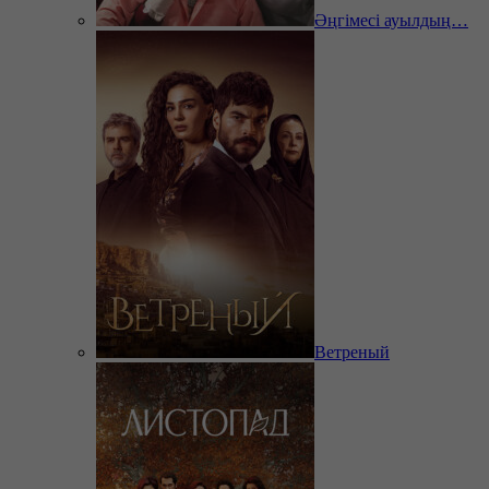
Әңгімесі ауылдың…
Ветреный