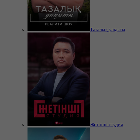
Тазалық уақыты
Жетінші студия