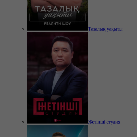
Тазалық уақыты
Жетінші студия