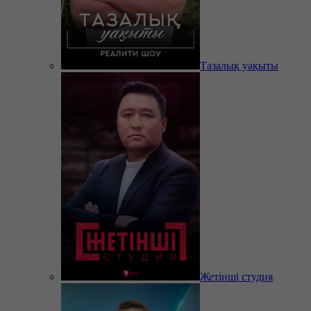
Тазалық уақыты
Жетінші студия