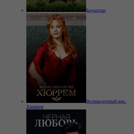
Бауырлар
Великолепный век.
Хюррем