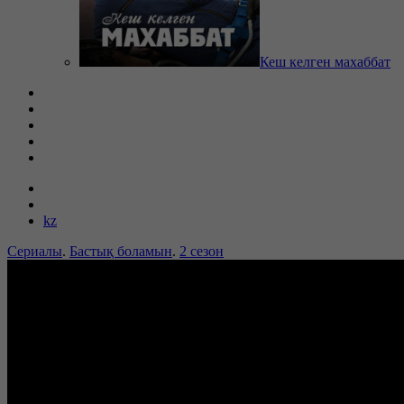
Кеш келген махаббат
kz
Сериалы
.
Бастық боламын
.
2 сезон