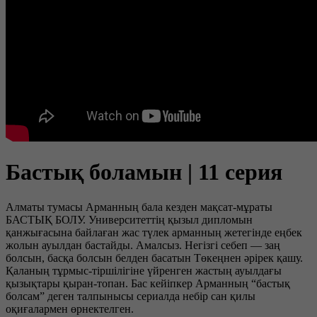
Бастық боламын | 11 серия
Алматы тумасы Арманның бала кезден мақсат-мұраты
БАСТЫҚ БОЛУ. Университеттің қызыл дипломын
қанжығасына байлаған жас түлек арманның жетегінде еңбек
жолын ауылдан бастайды. Амалсыз. Негізгі себеп — заң
болсын, басқа болсын белден басатын Төкеңнен әрірек қашу.
Қаланың тұрмыс-тіршілігіне үйренген жастың ауылдағы
қызықтары қыран-топан. Бас кейіпкер Арманның “бастық
болсам” деген талпынысы сериалда небір сан қилы
оқиғалармен өрнектелген.