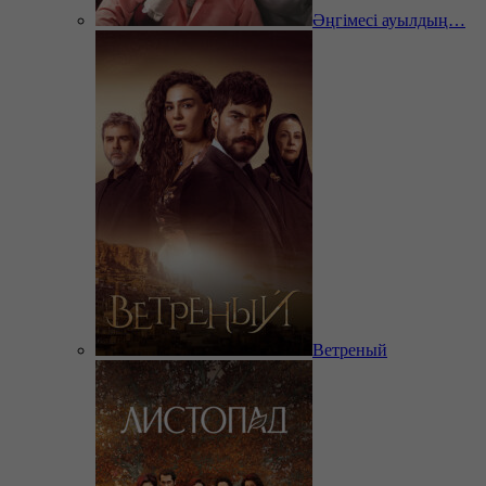
Әңгімесі ауылдың…
Ветреный