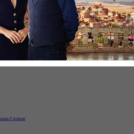
инара Сатжан