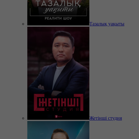
Тазалық уақыты
Жетінші студия