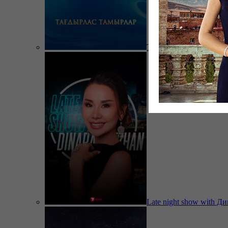
Тағдырлас тамырлар
Late night show with Д