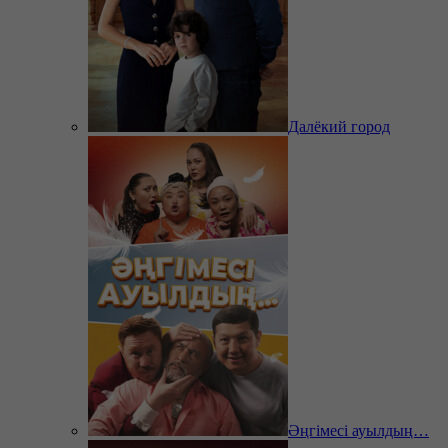
Далёкий город
Әңгімесі ауылдың…