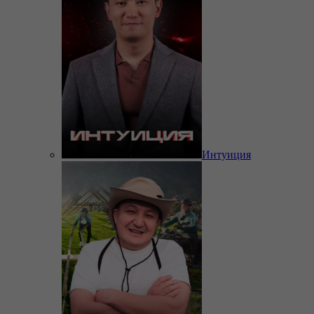
Интуиция