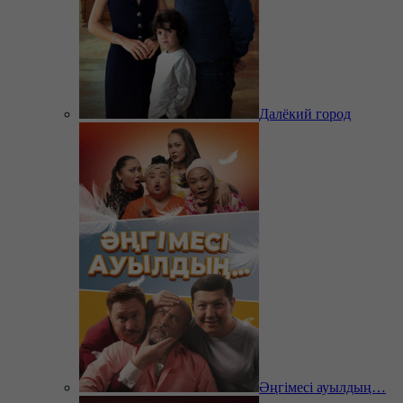
Далёкий город
Әңгімесі ауылдың…