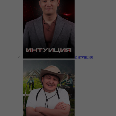
Интуиция