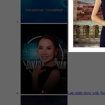
Тағдырлас тамырлар
Late night show with Д