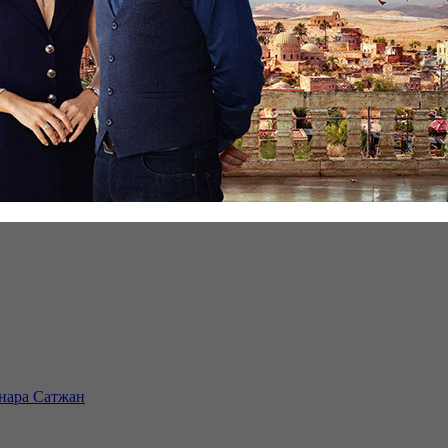
инара Сатжан