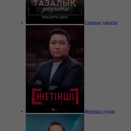
Тазалық уақыты
Жетінші студия