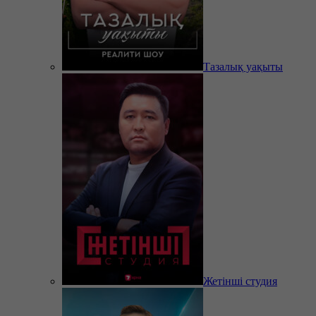
Тазалық уақыты
Жетінші студия