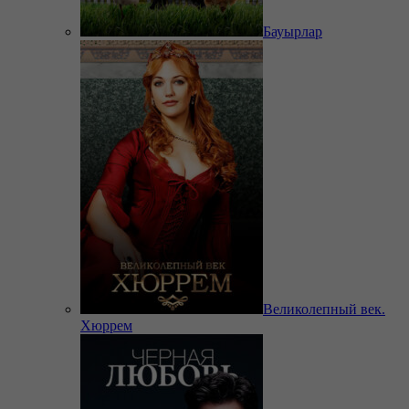
Бауырлар
Великолепный век.
Хюррем