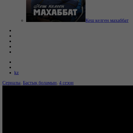
Кеш келген махаббат
kz
Сериалы
.
Бастық боламын
.
4 сезон