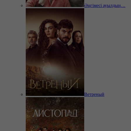
Әңгімесі ауылдың…
Ветреный