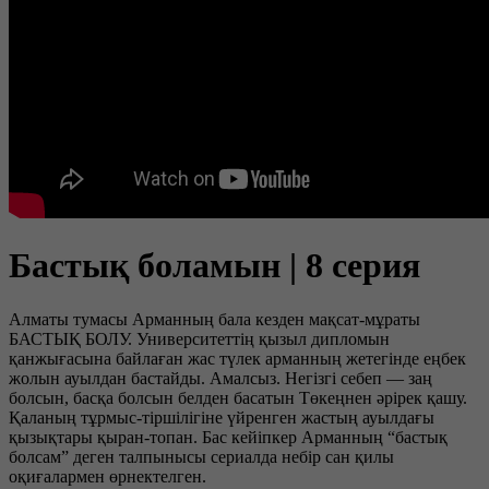
Бастық боламын | 8 серия
Алматы тумасы Арманның бала кезден мақсат-мұраты
БАСТЫҚ БОЛУ. Университеттің қызыл дипломын
қанжығасына байлаған жас түлек арманның жетегінде еңбек
жолын ауылдан бастайды. Амалсыз. Негізгі себеп — заң
болсын, басқа болсын белден басатын Төкеңнен әрірек қашу.
Қаланың тұрмыс-тіршілігіне үйренген жастың ауылдағы
қызықтары қыран-топан. Бас кейіпкер Арманның “бастық
болсам” деген талпынысы сериалда небір сан қилы
оқиғалармен өрнектелген.