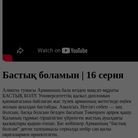
Бастық боламын | 16 серия
Алматы тумасы Арманның бала кезден мақсат-мұраты
БАСТЫҚ БОЛУ. Университеттің қызыл дипломын
қанжығасына байлаған жас түлек арманның жетегінде еңбек
жолын ауылдан бастайды. Амалсыз. Негізгі себеп — заң
болсын, басқа болсын белден басатын Төкеңнен әрірек қашу.
Қаланың тұрмыс-тіршілігіне үйренген жастың ауылдағы
қызықтары қыран-топан. Бас кейіпкер Арманның “бастық
болсам” деген талпынысы сериалда небір сан қилы
оқиғалармен өрнектелген.