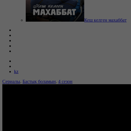
Кеш келген махаббат
kz
Сериалы
.
Бастық боламын
.
4 сезон