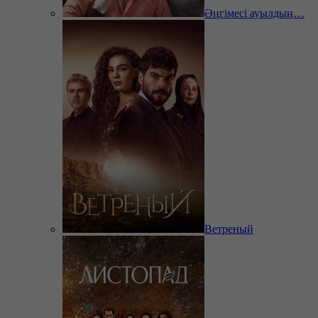
Әңгімесі ауылдың…
Ветреный