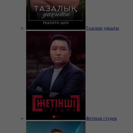
Тазалық уақыты
Жетінші студия