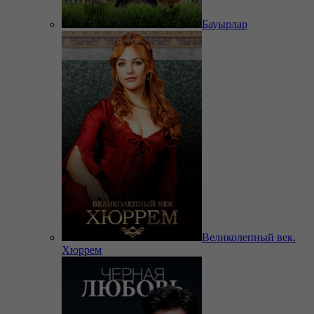
Бауырлар
Великолепный век.
Хюррем