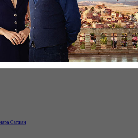
инара Сатжан