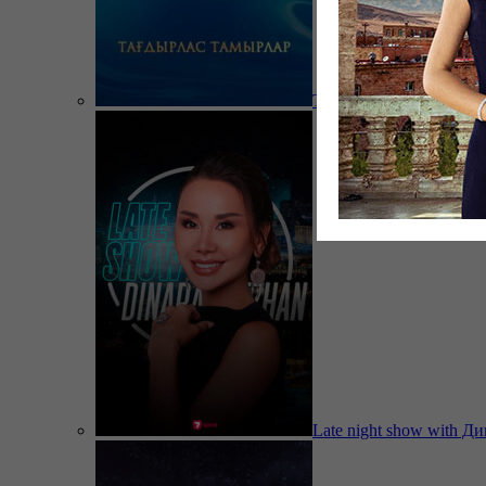
Тағдырлас тамырлар
Late night show with Д