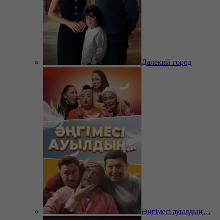
Далёкий город
Әңгімесі ауылдың…