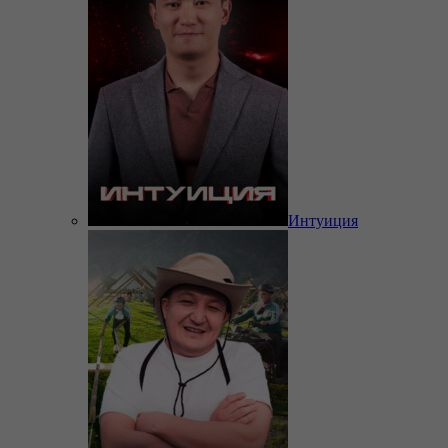
Интуиция