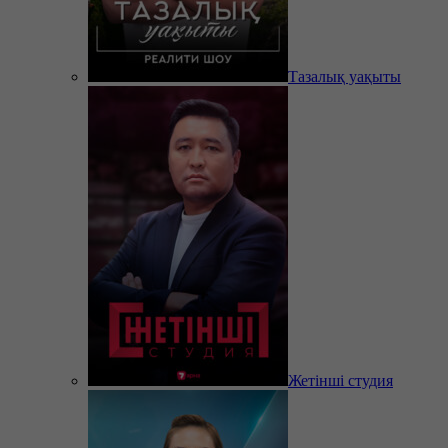
Тазалық уақыты
Жетінші студия