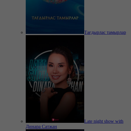
Тағдырлас тамырлар
Late night show with
Динара Сатжан