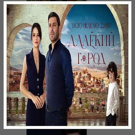
Бауырлар
Великолепный век.
Хюррем