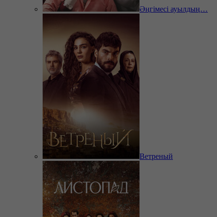
Әңгімесі ауылдың…
Ветреный