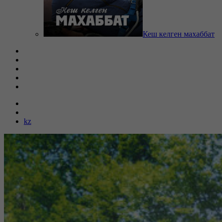
Кеш келген махаббат
kz