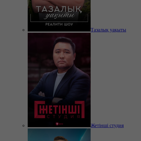
Тазалық уақыты
Жетінші студия