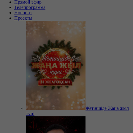
Прямой эфир
Телепрограмма
Новости
Проекты
Жетіншіде Жаңа жыл
түні