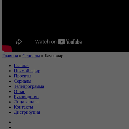
Главная
»
Сериалы
»
Бауырлар
Главная
Прямой эфир
Проекты
Сериалы
Телепрограмма
О нас
Руководство
Лица канала
Контакты
Дистрибуция