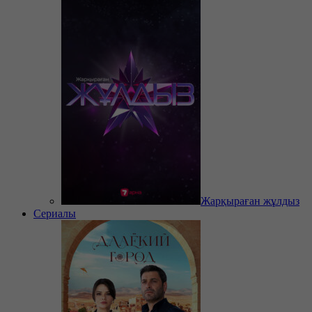
Жарқыраған жұлдыз
Сериалы