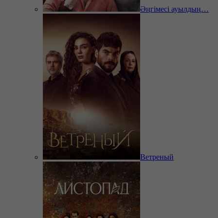
Әңгімесі ауылдың…
Ветреный