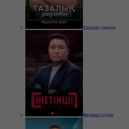
Тазалық уақыты
Жетінші студия