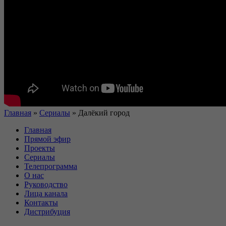
Главная
»
Сериалы
»
Далёкий город
Главная
Прямой эфир
Проекты
Сериалы
Телепрограмма
О нас
Руководство
Лица канала
Контакты
Дистрибуция