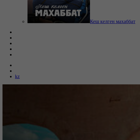
Кеш келген махаббат
kz