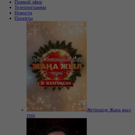
Прямой эфир
Телепрограмма
Новости
Проекты
Жетіншіде Жаңа жыл
түні