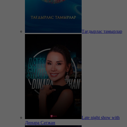
Тағдырлас тамырлар
Late night show with
Динара Сатжан