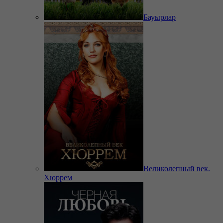
Бауырлар
Великолепный век.
Хюррем