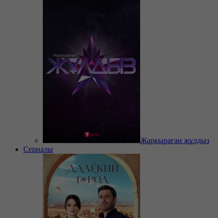
Жарқыраған жұлдыз
Сериалы