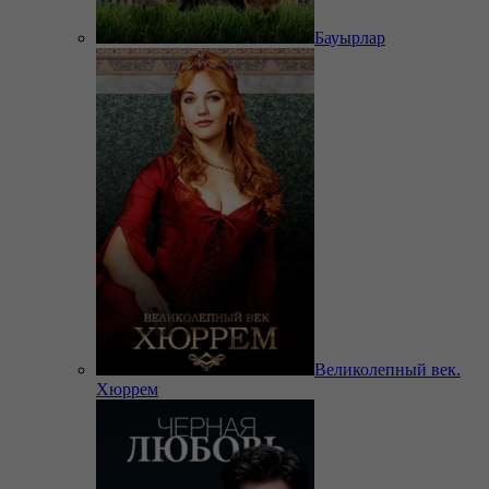
Бауырлар
Великолепный век.
Хюррем