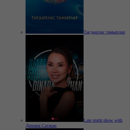
Тағдырлас тамырлар
Late night show with
Динара Сатжан