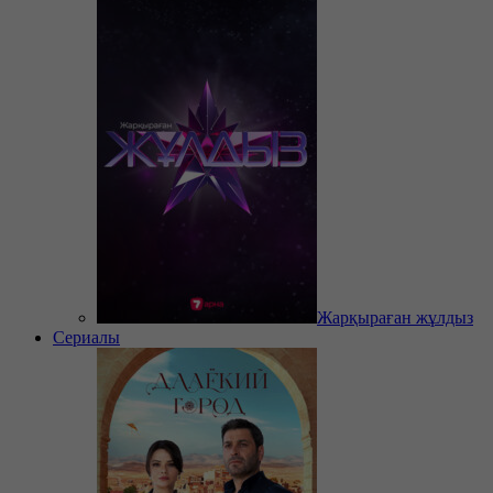
Жарқыраған жұлдыз
Сериалы