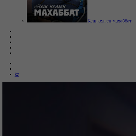
Кеш келген махаббат
kz