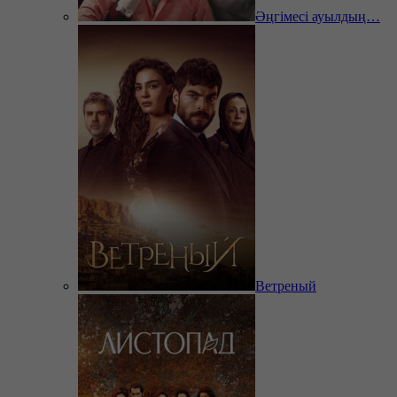
Әңгімесі ауылдың…
Ветреный