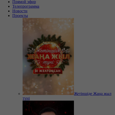
Прямой эфир
Телепрограмма
Новости
Проекты
Жетіншіде Жаңа жыл
түні