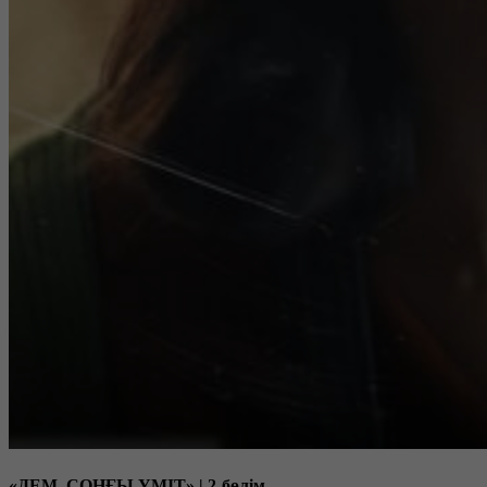
«ДЕМ. СОҢҒЫ ҮМІТ» | 2-бөлім