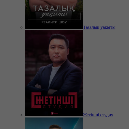
Тазалық уақыты
Жетінші студия