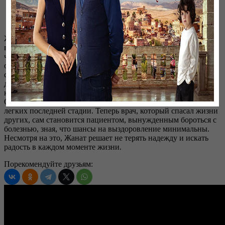
Жанр:
Драма
Язык
: Казахский
Жанат Назархан — талантливый 35-летний нейрохирург и
выпускник медицинского университета города Семей. Врач,
чьи профессиональные качества уже на этапе резидентуры не
остались незамеченными, быстро стал одним из лучших
специалистов в области онкологии и нейрохирургии. За свои
достижения Жанат получил приглашение работать в главной
клинике страны, и вместе с женой они готовятся к переезду.
Однако их планы рушатся, когда у Жаната диагностируют рак
легких последней стадии. Теперь врач, который спасал жизни
других, сам становится пациентом, вынужденным бороться с
болезнью, зная, что шансы на выздоровление минимальны.
Несмотря на это, Жанат решает не терять надежду и искать
радость в каждом моменте жизни.
Порекомендуйте друзьям: