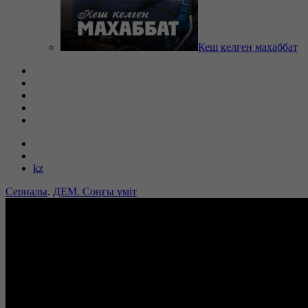
Кеш келген махаббат
kz
Сериалы
.
ДЕМ. Соңғы үміт