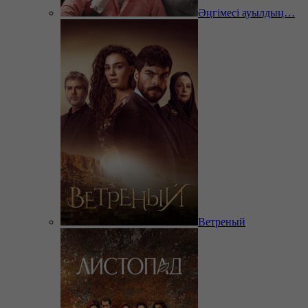
Әңгімесі ауылдың…
Ветреный