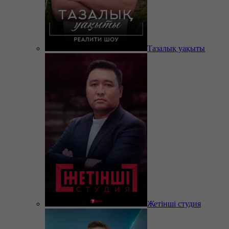
Тазалық уақыты
Жетінші студия