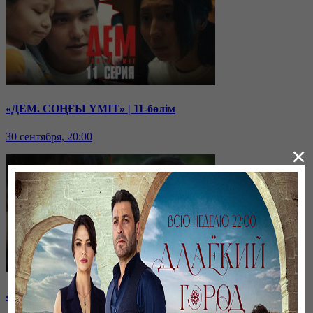
«ДЕМ. СОҢҒЫ ҮМІТ» | 11-бөлім
30 сентября, 20:00
×
«ДЕМ. СОҢҒЫ ҮМІТ» | 10-бөлім