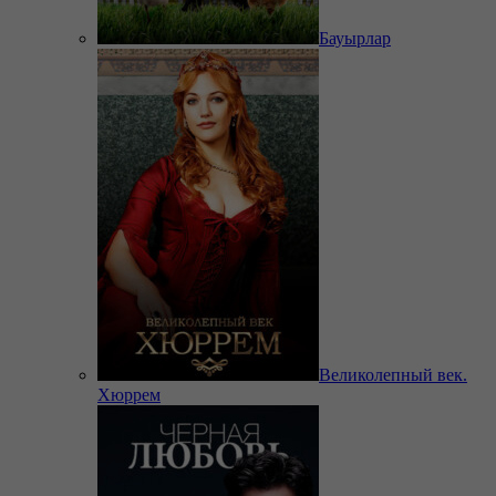
Бауырлар
Великолепный век.
Хюррем