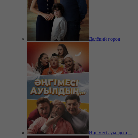
Далёкий город
Әңгімесі ауылдың…