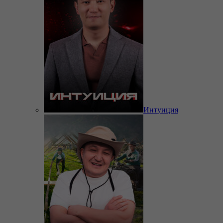
Интуиция