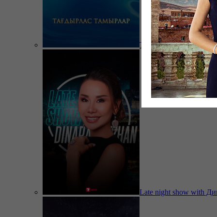
Тағдырлас тамырлар
Late night show with Д