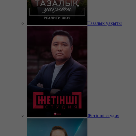
Тазалық уақыты
Жетінші студия