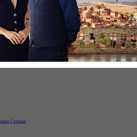
инара Сатжан