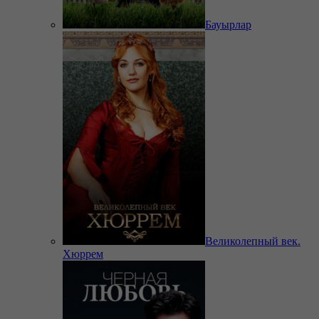
Бауырлар
Великолепный век.
Хюррем