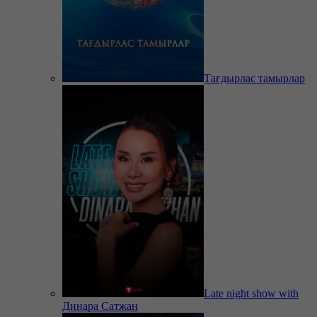
Тағдырлас тамырлар
Late night show with
Динара Сатжан