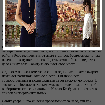
Жанр:
Драма
Язык
: Казахский
Хронометраж:
25 минут
12+
Сериал раскрывает жизнь современных сельских жителей.
Один из них — Аманжол, чей бизнес в городе разорился, и он
с трудом уговорил свою жену Лиду уехать жить в село
«Бесбулак».
В это время, олигарх, которого интересует расположение, и
минеральная вода села Бесбулак, поручает заместителю акима
района Розе включить этот ауыл в список бесперспективных
населенных пунктов и освободить землю. Роза доверяет это
дело акиму села Сабиту и обещает свое место.
Однако Аманжол вместе со своим одноклассником Омаром
начинает развивать бизнес в селе. Он начинает
трудоустраивать и поддерживать деревенскую молодежь. В
это время Президент Касым-Жомарт Токаев издает указ об
выборности сельских акимов. И село Бесбулак включают в
список экспериментальных.
Сабит уверен, что жители проголосуют за него, так как