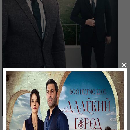
×
ХАҚ