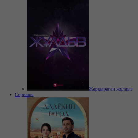
Жарқыраған жұлдыз
Сериалы