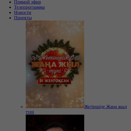
Прямой эфир
Телепрограмма
Новости
Проекты
Жетіншіде Жаңа жыл
түні