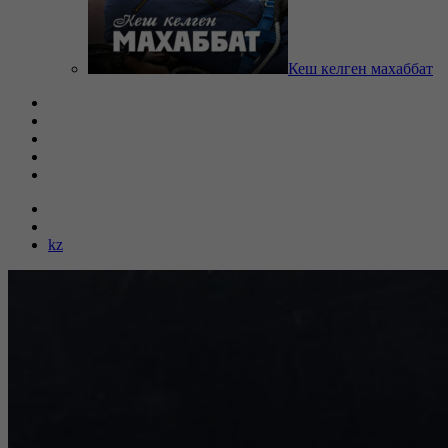
Кеш келген махаббат
kz