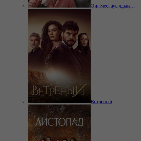
Әңгімесі ауылдың…
Ветреный