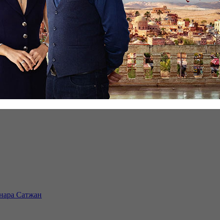
инара Сатжан