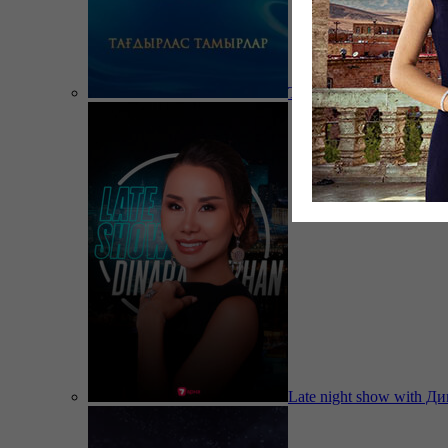
Тағдырлас тамырлар
Late night show with Д