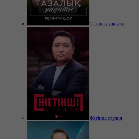
Тазалық уақыты
Жетінші студия