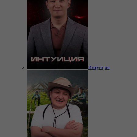
Интуиция