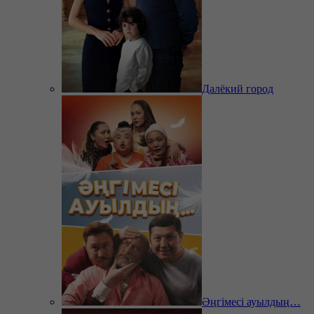
Далёкий город
Әңгімесі ауылдың…