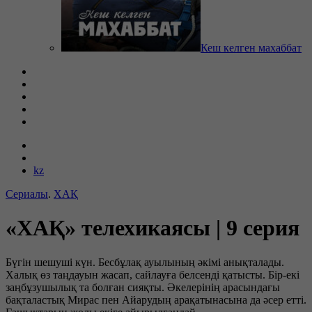
Кеш келген махаббат
kz
Сериалы
.
ХАҚ
«ХАҚ» телехикаясы | 9 серия
Бүгін шешуші күн. Бесбұлақ ауылының әкімі анықталады.
Халық өз таңдауын жасап, сайлауға белсенді қатысты. Бір-екі
заңбұзушылық та болған сияқты. Әкелерінің арасындағы
бақталастық Мирас пен Айарудың арақатынасына да әсер етті.