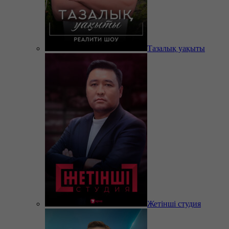
Тазалық уақыты
Жетінші студия