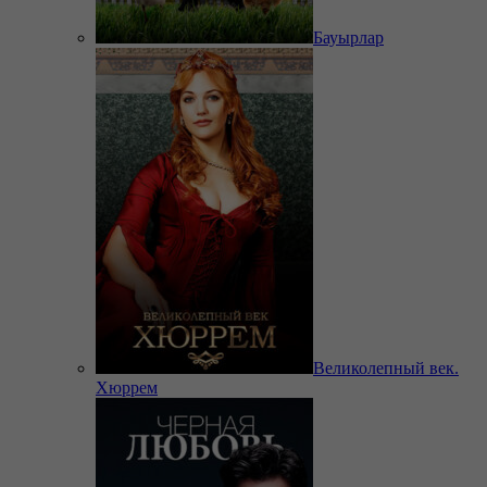
Бауырлар
Великолепный век.
Хюррем