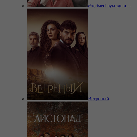
Әңгімесі ауылдың…
Ветреный