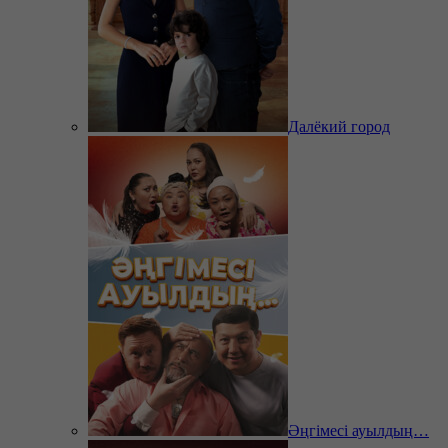
Далёкий город
Әңгімесі ауылдың…