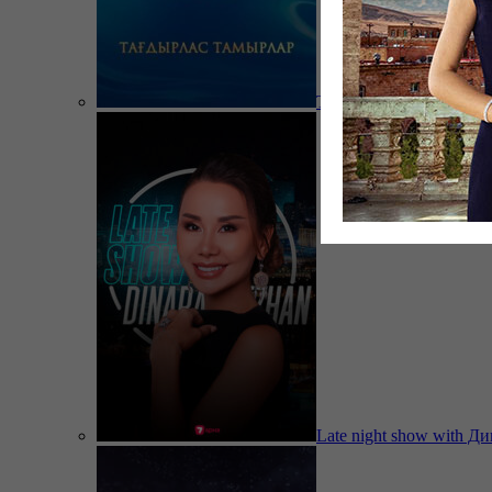
Тағдырлас тамырлар
Late night show with Д