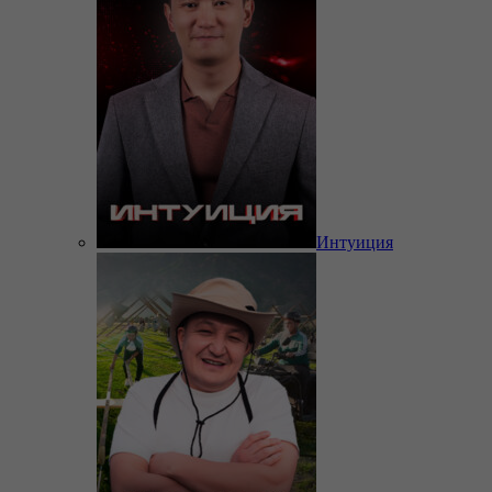
Интуиция