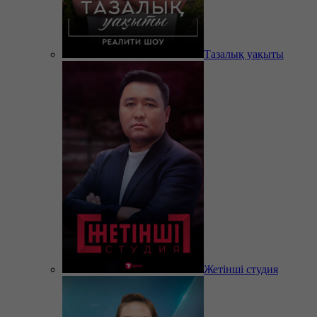
Тазалық уақыты
Жетінші студия