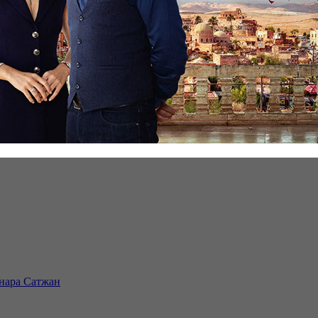
инара Сатжан