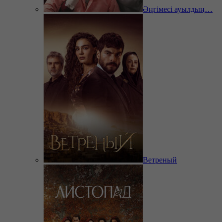
Әңгімесі ауылдың…
Ветреный