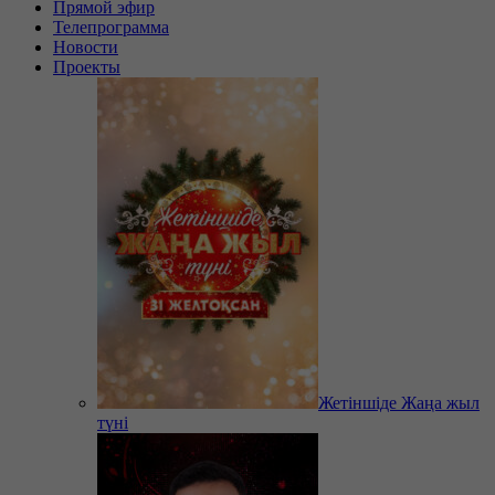
Прямой эфир
Телепрограмма
Новости
Проекты
Жетіншіде Жаңа жыл
түні