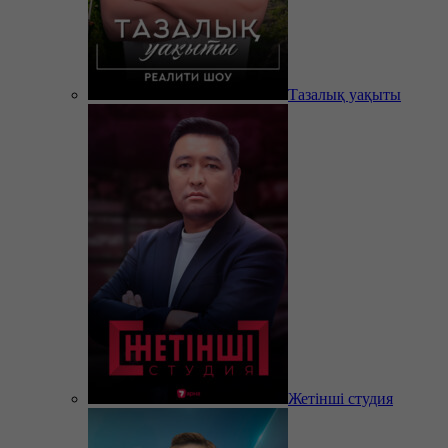
Тазалық уақыты
Жетінші студия