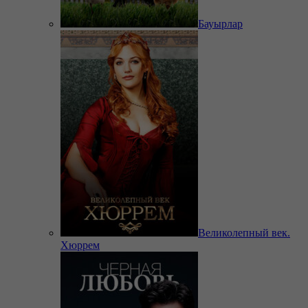
Бауырлар
Великолепный век.
Хюррем