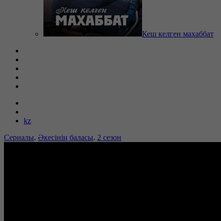
Кеш келген махаббат
kz
Сериалы
.
Әкесінің баласы
.
2 сезон