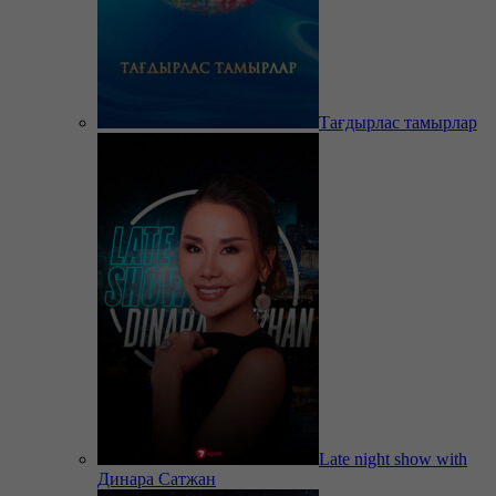
Тағдырлас тамырлар
Late night show with
Динара Сатжан