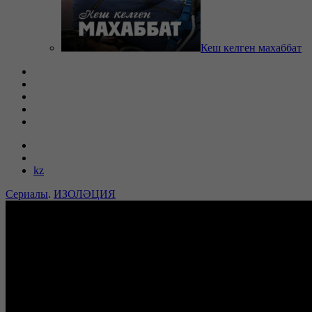
Кеш келген махаббат
kz
Сериалы
.
ИЗОЛӘЦИЯ