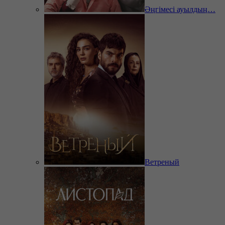
Әңгімесі ауылдың…
Ветреный