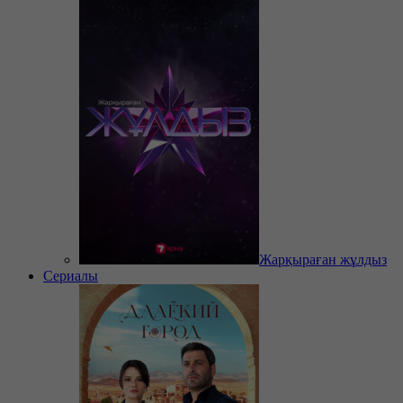
Жарқыраған жұлдыз
Сериалы