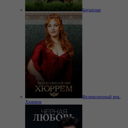
Бауырлар
Великолепный век.
Хюррем