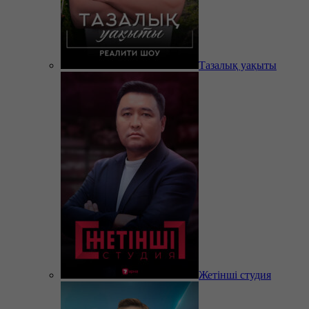
Тазалық уақыты
Жетінші студия