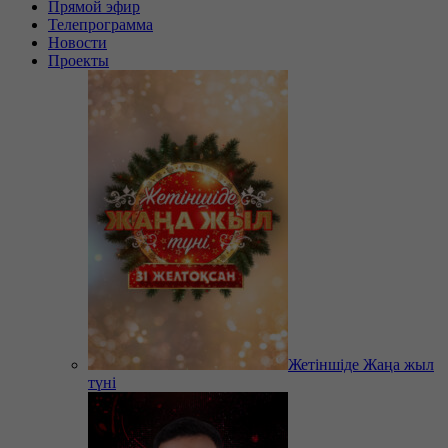
Прямой эфир
Телепрограмма
Новости
Проекты
Жетіншіде Жаңа жыл
түні