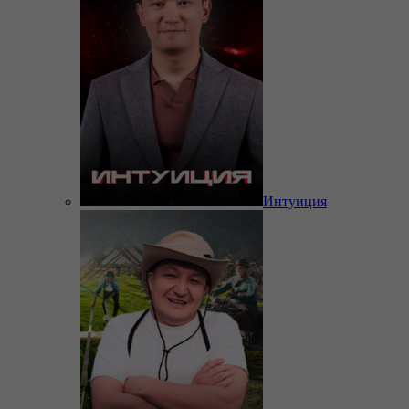
Интуиция