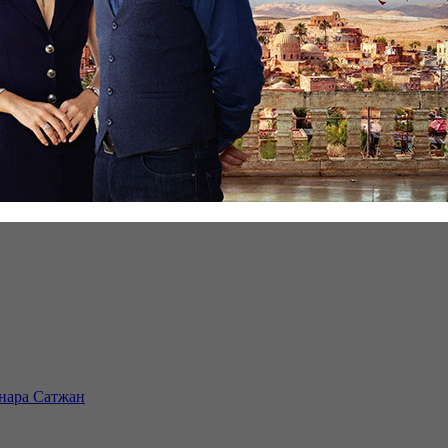
инара Сатжан