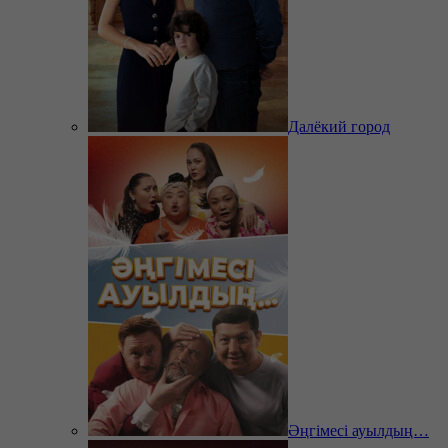
Далёкий город
Әңгімесі ауылдың…