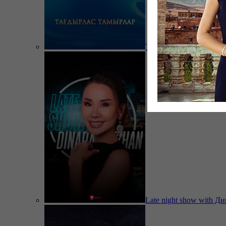
Тағдырлас тамырлар
Late night show with Д