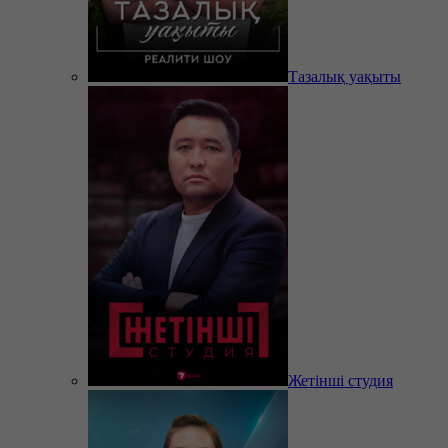
Тазалық уақыты
Жетінші студия