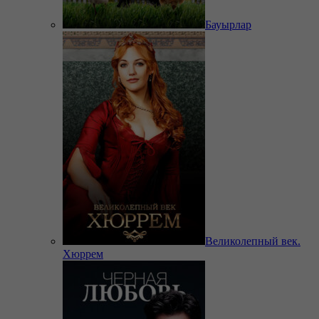
Бауырлар
Великолепный век.
Хюррем