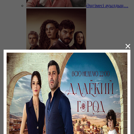
Әңгімесі ауылдың…
×
Ветреный