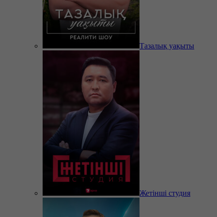
Тазалық уақыты
Жетінші студия