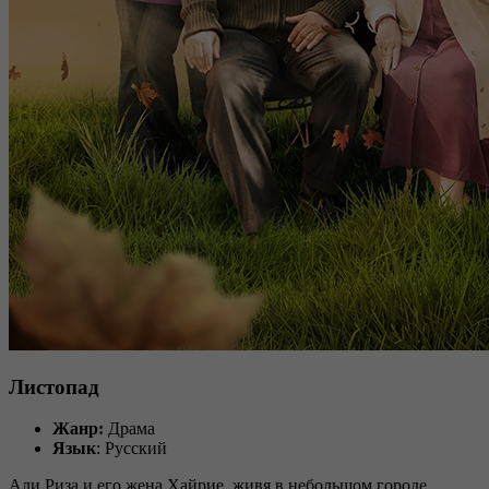
Листопад
Жанр:
Драма
Язык
: Русский
Али Риза и его жена Хайрие, живя в небольшом городе,