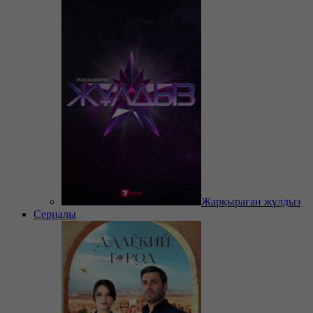
Жарқыраған жұлдыз
Сериалы