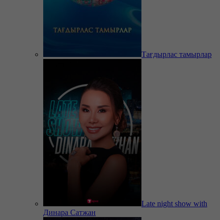
Тағдырлас тамырлар
Late night show with
Динара Сатжан