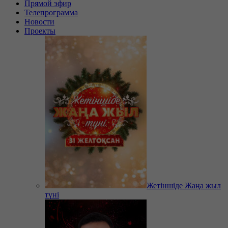
Прямой эфир
Телепрограмма
Новости
Проекты
Жетіншіде Жаңа жыл
түні