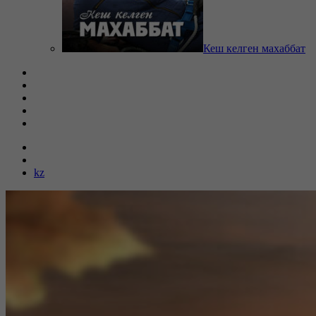
Кеш келген махаббат
kz