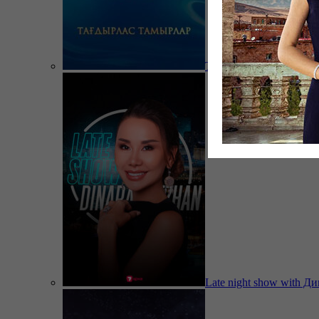
Тағдырлас тамырлар
Late night show with Д