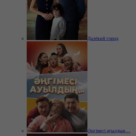
Далёкий город
Әңгімесі ауылдың…