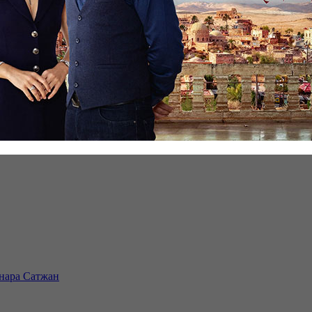
инара Сатжан