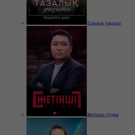
Тазалық уақыты
Жетінші студия