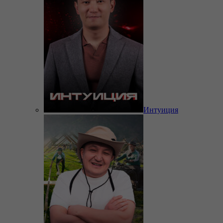
Интуиция