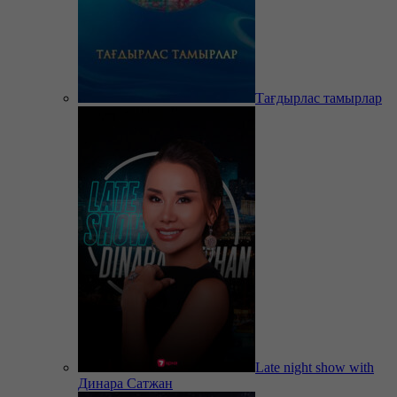
Тағдырлас тамырлар
Late night show with
Динара Сатжан