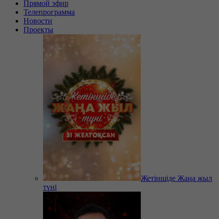
Прямой эфир
Телепрограмма
Новости
Проекты
Жетіншіде Жаңа жыл
түні