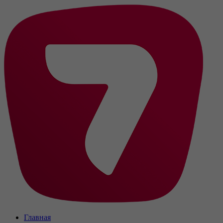
Главная