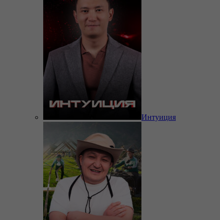
Интуиция