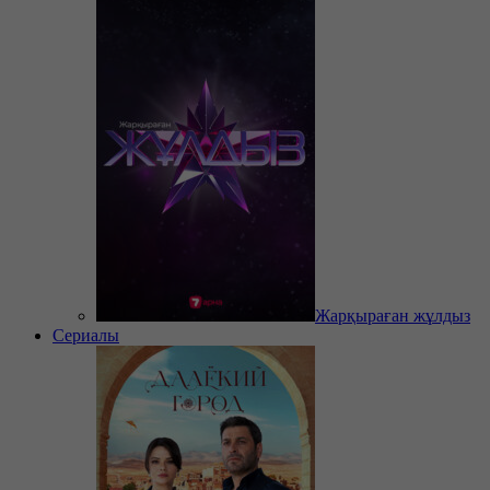
Жарқыраған жұлдыз
Сериалы