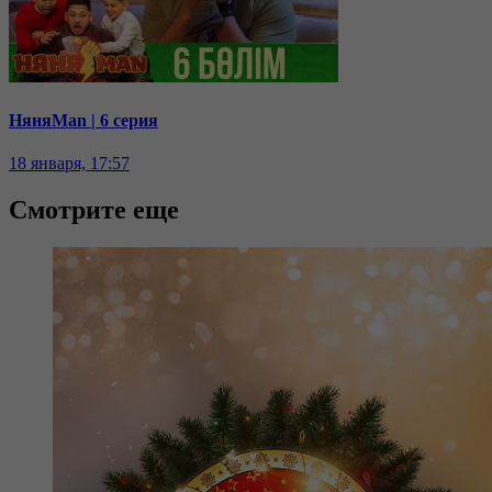
НяняMan | 6 серия
18 января, 17:57
Смотрите еще