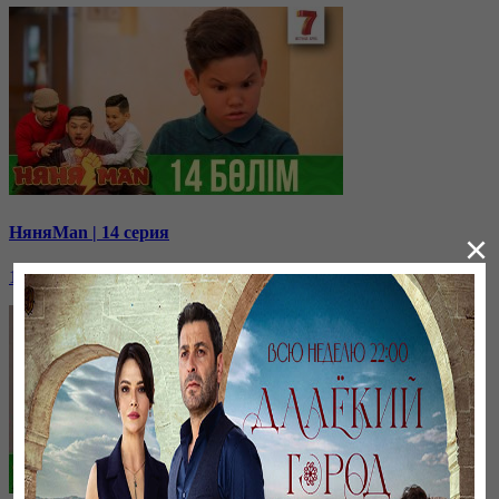
НяняMan | 14 серия
×
18 января, 18:19