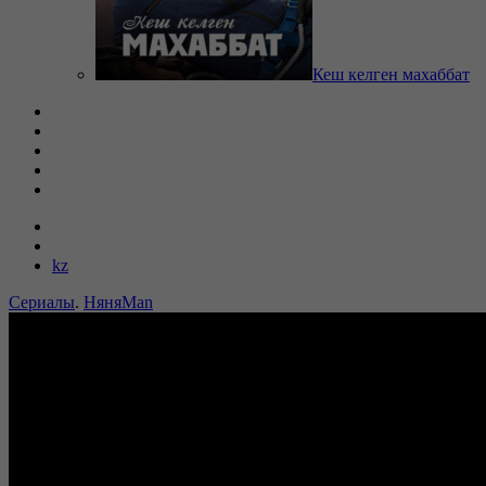
Кеш келген махаббат
kz
Сериалы
.
НяняMan