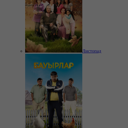
Листопад