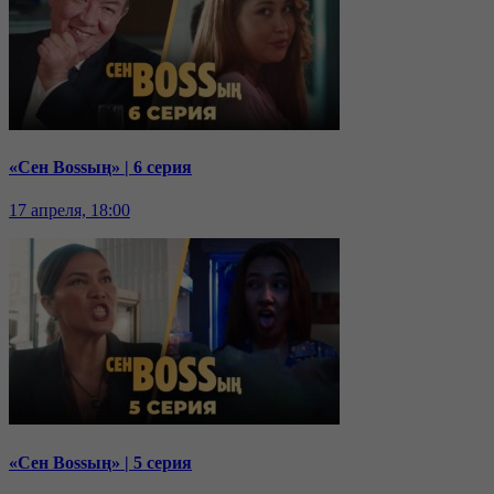
«Сен Bossың» | 6 серия
17 апреля, 18:00
«Сен Bossың» | 5 серия