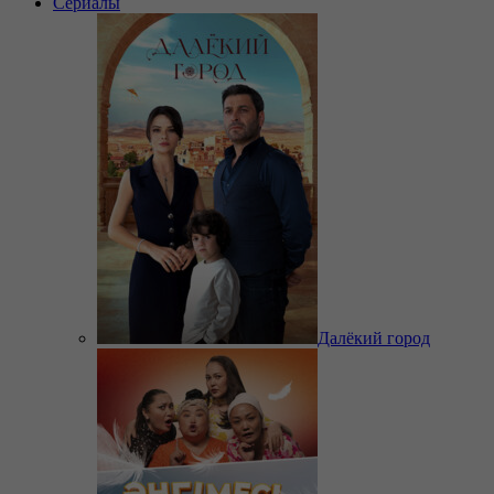
Сериалы
Далёкий город