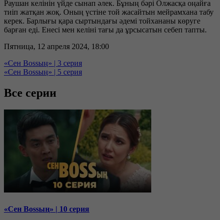
Раушан келінін үйде сынап әлек. Бұның бәрі Олжасқа оңайға
тиіп жатқан жоқ. Оның үстіне той жасайтын мейрамхана табу
керек. Барлығы қара сыртындағы әдемі тойхананы көруге
барған еді. Енесі мен келіні тағы да ұрсысатын себеп тапты.
Пятница, 12 апреля 2024, 18:00
«Сен Bossың» | 3 серия
«Сен Bossың» | 5 серия
Все серии
«Сен Bossың» | 10 серия