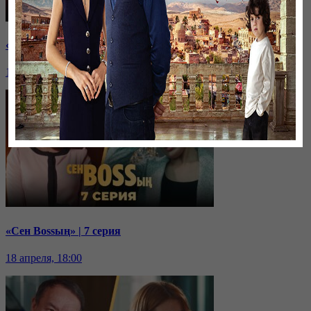
«Сен Bossың» | 8 серия
19 апреля, 18:00
«Сен Bossың» | 7 серия
18 апреля, 18:00