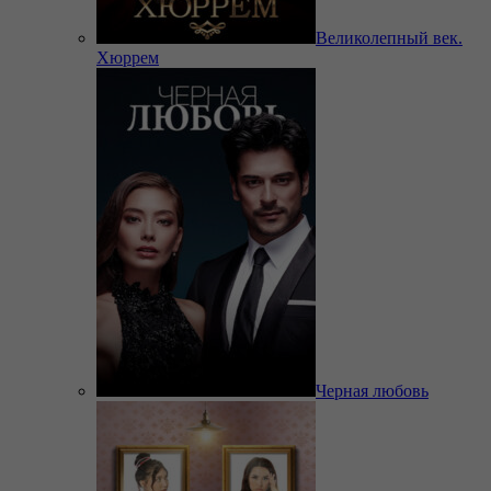
Великолепный век.
Хюррем
Черная любовь