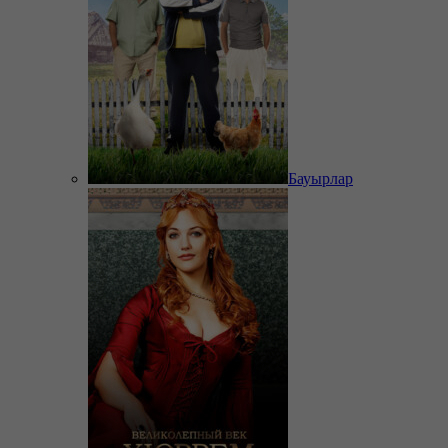
Бауырлар