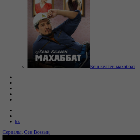
Кеш келген махаббат
kz
Сериалы
.
Сен Bossың