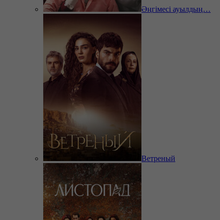
Әңгімесі ауылдың…
Ветреный