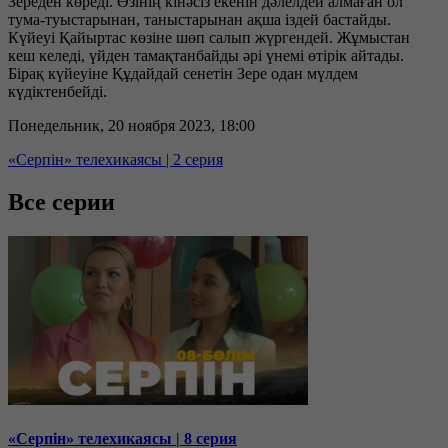
Зереден көреді. Өзінің кінәсіз екенін дәлелдей алмаған ол
тума-туыстарынан, таныстарынан ақша іздей бастайды.
Күйеуі Қайыртас көзіне шөп салып жүргендей. Жұмыстан
кеш келеді, үйден тамақтанбайды әрі үнемі өтірік айтады.
Бірақ күйеуіне Құдайдай сенетін Зере одан мүлдем
күдіктенбейді.
Понедельник, 20 ноября 2023, 18:00
«Серпін» телехикаясы | 2 серия
Все серии
«Серпін» телехикаясы | 8 серия