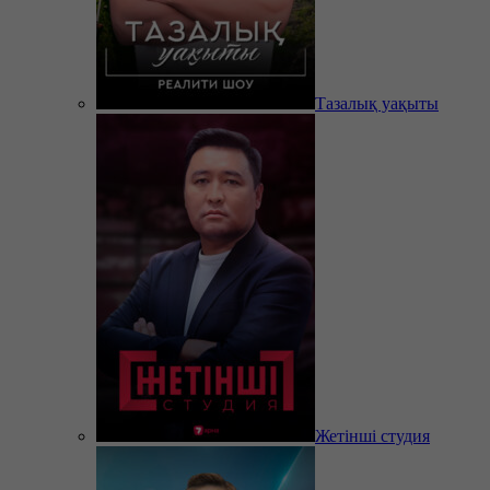
Тазалық уақыты
Жетінші студия