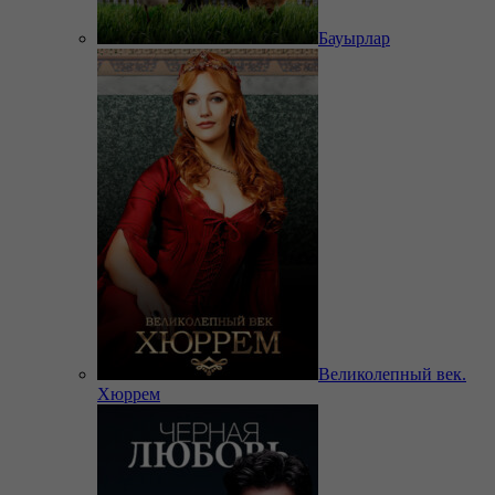
Бауырлар
Великолепный век.
Хюррем