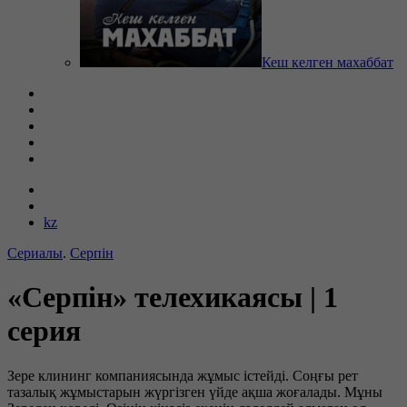
Кеш келген махаббат
kz
Сериалы
.
Серпін
«Серпін» телехикаясы | 1
серия
Зере клининг компаниясында жұмыс істейді. Соңғы рет
тазалық жұмыстарын жүргізген үйде ақша жоғалады. Мұны