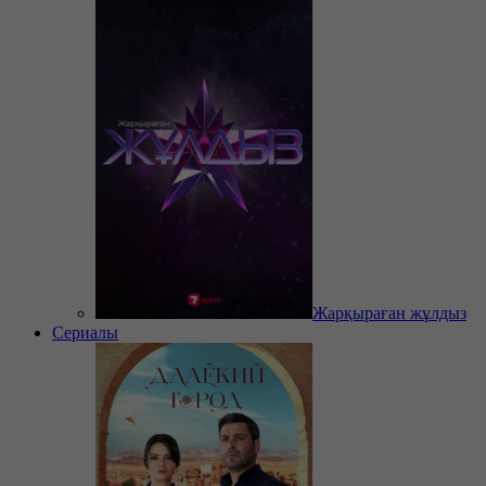
Жарқыраған жұлдыз
Сериалы