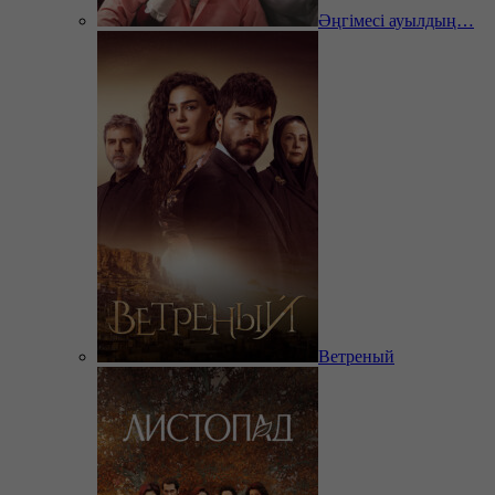
Әңгімесі ауылдың…
Ветреный