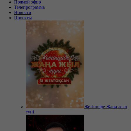
Прямой эфир
Телепрограмма
Новости
Проекты
Жетіншіде Жаңа жыл
түні