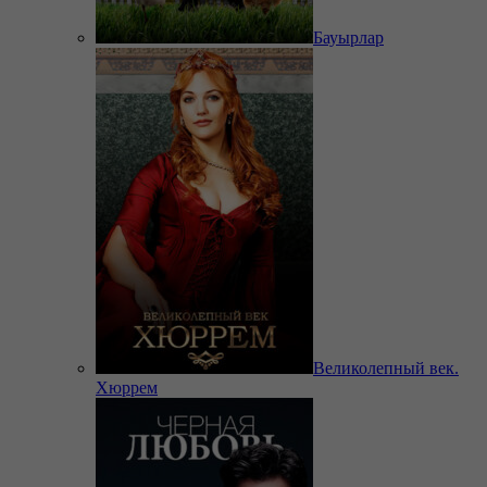
Бауырлар
Великолепный век.
Хюррем