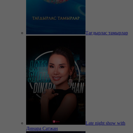
Тағдырлас тамырлар
Late night show with
Динара Сатжан