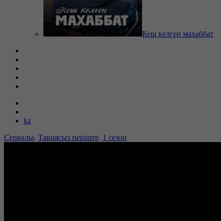
Кеш келген махаббат
kz
Сериалы
.
Тақиясыз періште
.
1 сезон