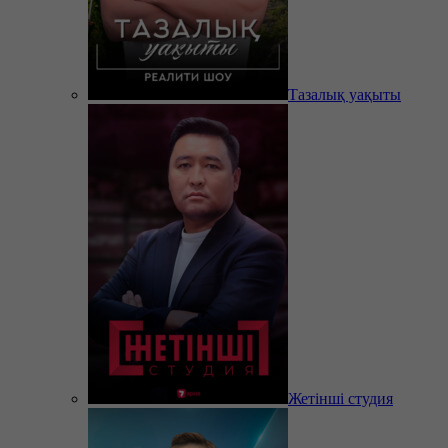
Тазалық уақыты
Жетінші студия