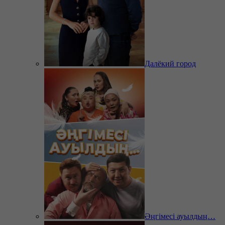
Далёкий город
Әңгімесі ауылдың…