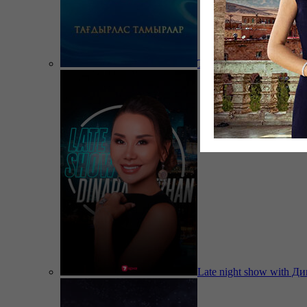
Тағдырлас тамырлар
Late night show with Д