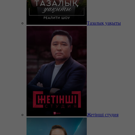
Тазалық уақыты
Жетінші студия