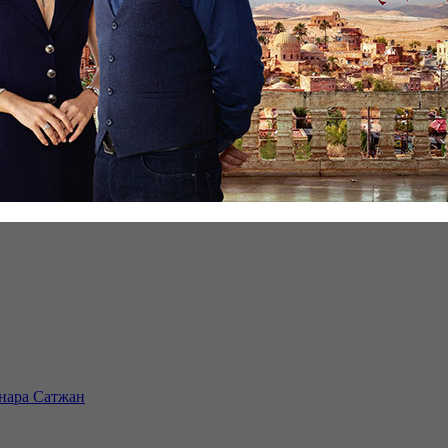
инара Сатжан