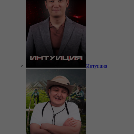
Интуиция