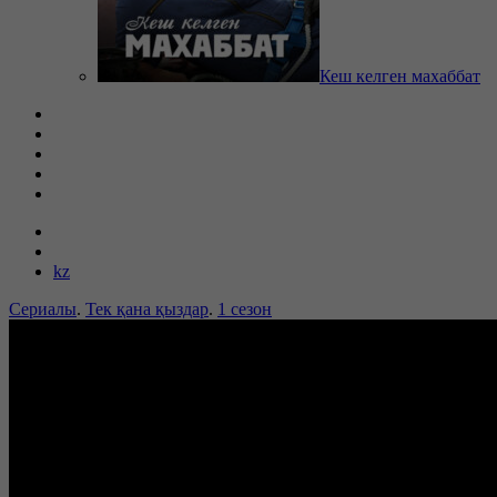
Кеш келген махаббат
kz
Сериалы
.
Тек қана қыздар
.
1 сезон