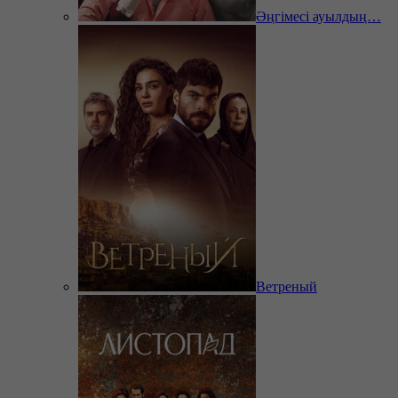
Әңгімесі ауылдың…
Ветреный