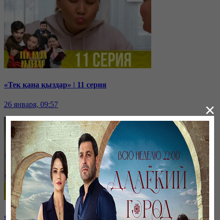
«Тек қана қыздар» | 11 серия
26 января, 09:57
×
«Тек қана қыздар» | 10 серия