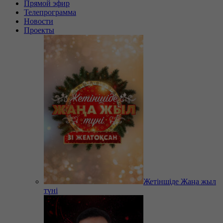
Прямой эфир
Телепрограмма
Новости
Проекты
Жетіншіде Жаңа жыл
түні