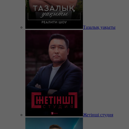
Тазалық уақыты
Жетінші студия