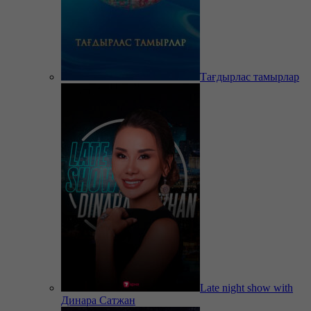
Тағдырлас тамырлар
Late night show with
Динара Сатжан