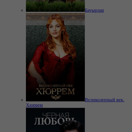
Бауырлар
Великолепный век.
Хюррем