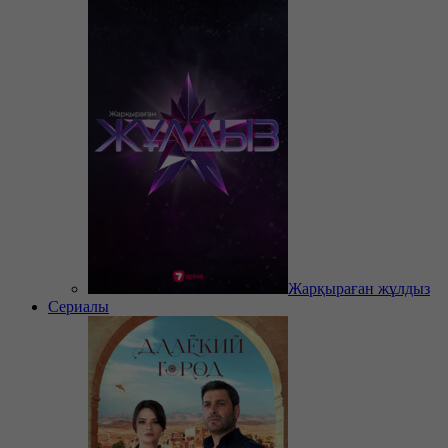
Жарқыраған жұлдыз
Сериалы