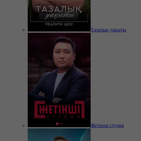
Тазалық уақыты
Жетінші студия