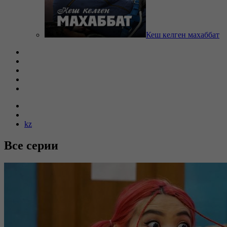
Кеш келген махаббат
kz
Все серии