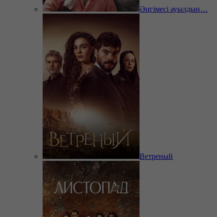
Әңгімесі ауылдың…
Ветреный