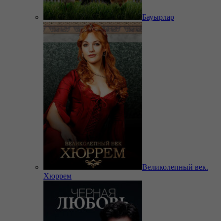
Бауырлар
Великолепный век.
Хюррем