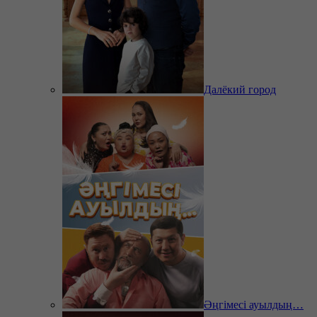
Далёкий город
Әңгімесі ауылдың…