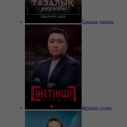
Тазалық уақыты
Жетінші студия