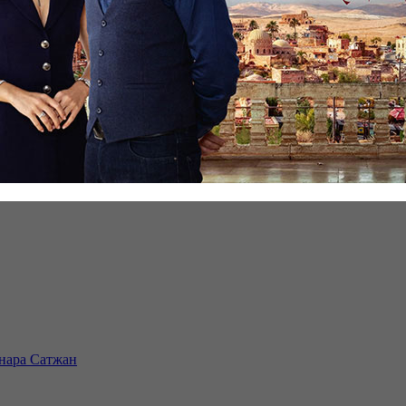
инара Сатжан