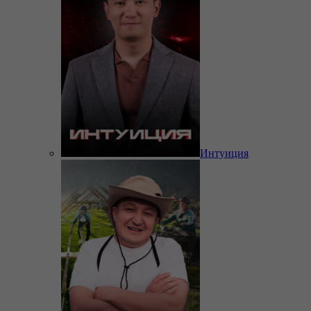
Интуиция