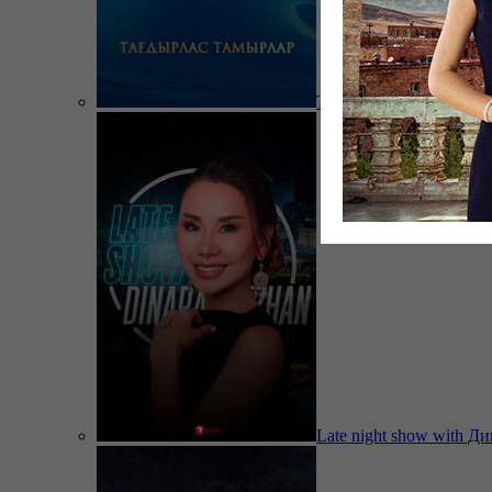
Тағдырлас тамырлар
Late night show with Д