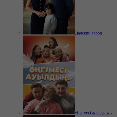
Далёкий город
Әңгімесі ауылдың…