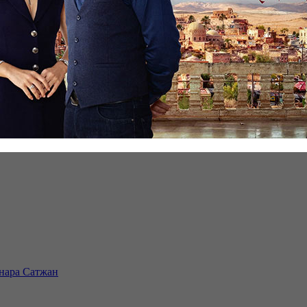
инара Сатжан