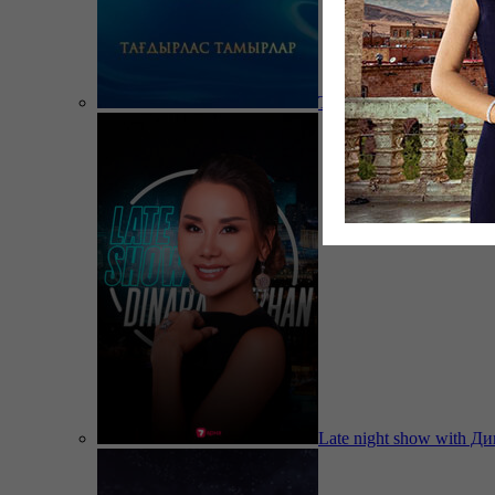
Тағдырлас тамырлар
Late night show with Д