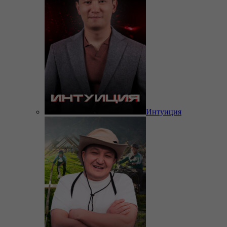
Интуиция