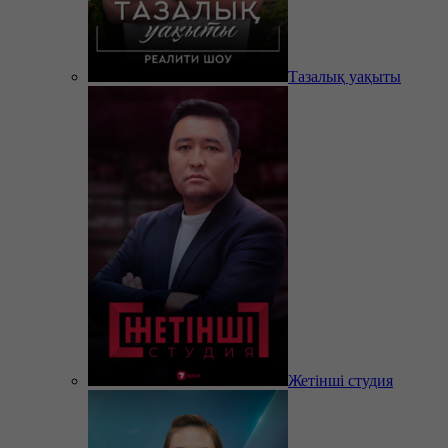
Тазалық уақыты
Жетінші студия