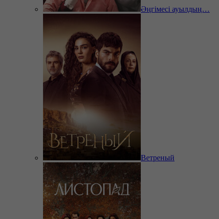
Әңгімесі ауылдың…
Ветреный