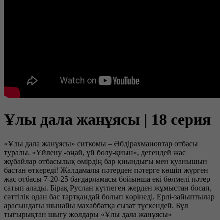
Ұлы дала жанұясы | 18 серия
«Ұлы дала жанұясы» ситкомы – Әбдірахмановтар отбасы
туралы. «Үйлену -оңай, үй болу-қиын», дегендей жас
жұбайлар отбасылық өмірдің бар қиындығы мен қуанышын
бастан өткереді! Жалдамалы пәтерден пәтерге көшіп жүрген
жас отбасы 7-20-25 бағдарламасы бойынша екі бөлмелі пәтер
сатып алады. Бірақ Руслан күтпеген жерден жұмыстан босап,
сәттілік одан бас тартқандай болып көрінеді. Ерлі-зайыптылар
арасындағы шынайы махаббатқа сызат түскендей. Бұл
тығырықтан шығу жолдары «Ұлы дала жанұясы»