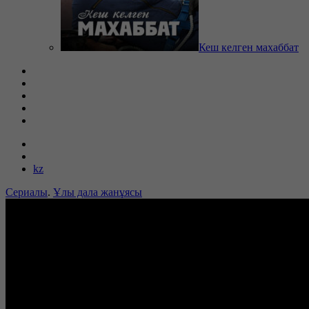
Кеш келген махаббат
kz
Сериалы
.
Ұлы дала жанұясы