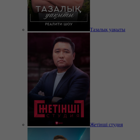
Тазалық уақыты
Жетінші студия