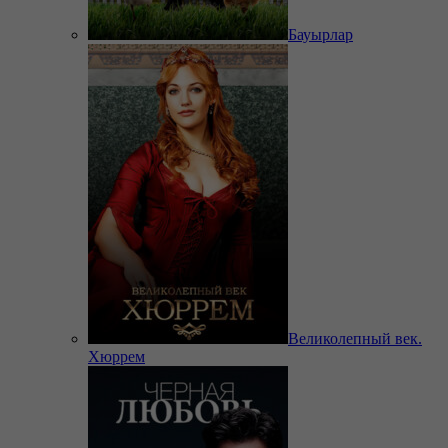
Бауырлар
Великолепный век.
Хюррем