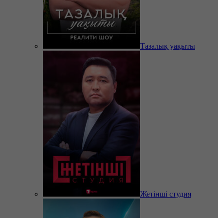
Тазалық уақыты
Жетінші студия