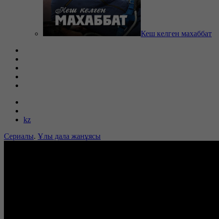
Кеш келген махаббат
kz
Сериалы
.
Ұлы дала жанұясы