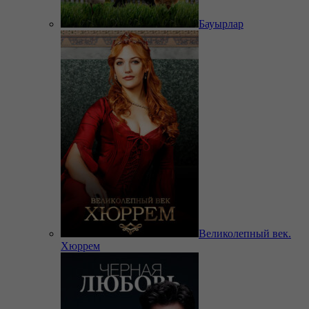
Бауырлар
Великолепный век.
Хюррем