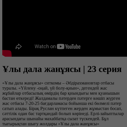
Ұлы дала жанұясы | 23 серия
«Ұлы дала жанұясы» ситкомы – Әбдірахмановтар отбасы
туралы. «Үйлену -оңай, үй болу-қиын», дегендей жас
жұбайлар отбасылық өмірдің бар қиындығы мен қуанышын
бастан өткереді! Жалдамалы пәтерден пәтерге көшіп жүрген
жас отбасы 7-20-25 бағдарламасы бойынша екі бөлмелі пәтер
сатып алады. Бірақ Руслан күтпеген жерден жұмыстан босап,
сәттілік одан бас тартқандай болып көрінеді. Ерлі-зайыптылар
арасындағы шынайы махаббатқа сызат түскендей. Бұл
тығырықтан шығу жолдары «Ұлы дала жанұясы»