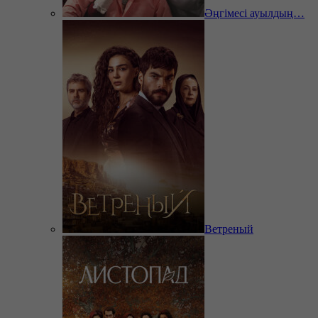
Әңгімесі ауылдың…
Ветреный