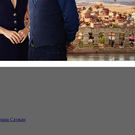
инара Сатжан