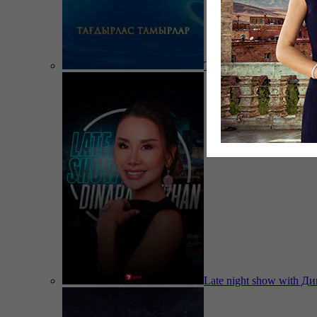
Тағдырлас тамырлар
Late night show with Д