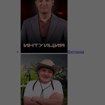
Интуиция