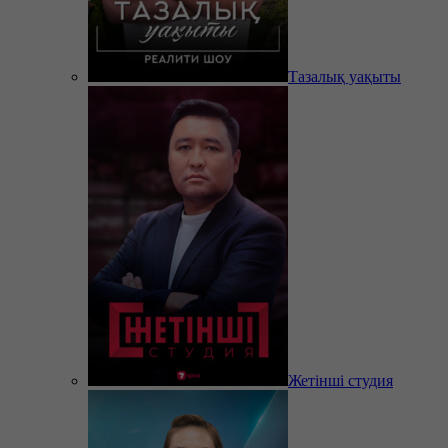
Тазалық уақыты
Жетінші студия