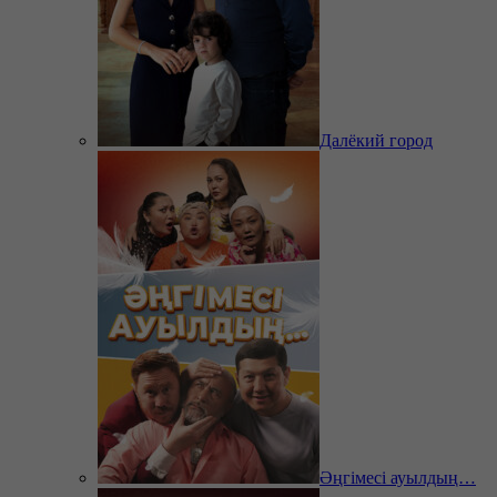
Далёкий город
Әңгімесі ауылдың…