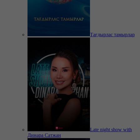
Тағдырлас тамырлар
Late night show with
Динара Сатжан