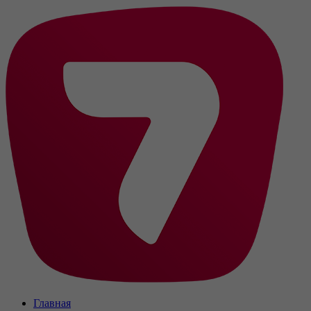
Главная