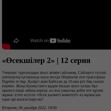
«Өсекшілер 2» | 12 серия
Төңкеріс тұрғындары ауыл әкімін сайламақ. Сайлауға түсуші
үміткерлер қатарында шала молда Әбдімәлік пен тракторшы
Нұрбек те бар. Қазіргі әкім Байғали да 10-шы рет бақ сынап
көрмек. Жаңа Қазақстанға қадам басқан ауыл халқы бұл
орынға кімді лайық көреді, ал осы уақытқа дейін өте құпия
жұмыс істеп келген «Өсек қызметі комитеті» өз жұмысын
одан әрі жалғастыра ма?
Вторник, 06 декабря 2022, 18:00