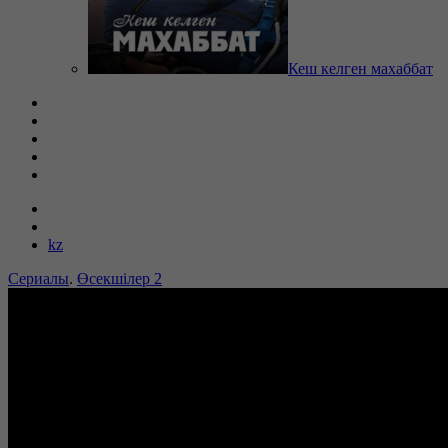
Кеш келген махаббат
kz
Сериалы
.
Өсекшілер 2