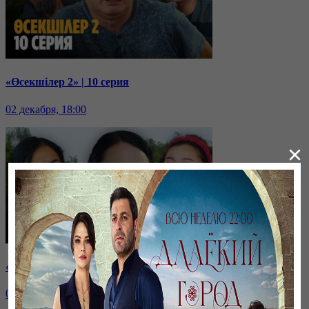
«Өсекшілер 2» | 10 серия
02 декабря, 18:00
×
«Өсекшілер 2» | 9 серия
01 декабря, 18:00