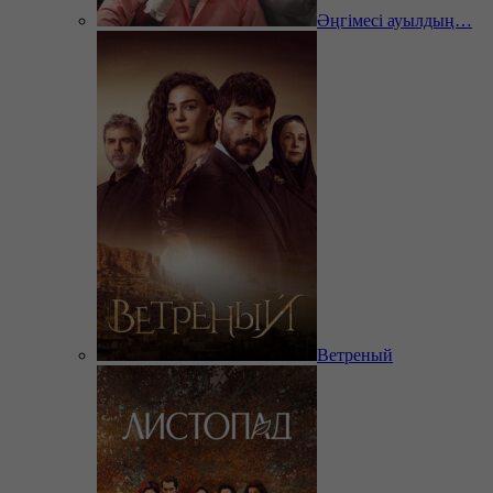
Әңгімесі ауылдың…
Ветреный