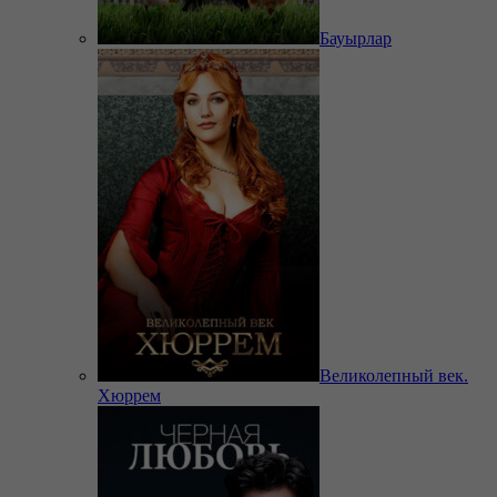
Бауырлар
Великолепный век.
Хюррем