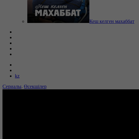
Кеш келген махаббат
kz
Сериалы
.
Өсекшілер