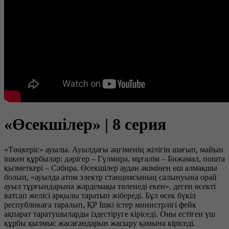
«Өсекшілер» | 8 серия
«Төңкеріс» ауылы. Ауылдағы әңгіменің жілігін шағып, майын
ішкен құрбылар: дәрігер – Гүлмира, мұғалім – Бижамал, пошта
қызметкері – Сәбира. Өсекшілер аудан әкімінен өш алмақшы
болып, «ауылда атом электр станциясының салынуына орай
ауыл тұрғындарына жәрдемақы төленеді екен», деген өсекті
ватсап желісі арқылы таратып жібереді. Бұл өсек бүкіл
республикаға таралып, ҚР Ішкі істер министрлігі фейк
ақпарат таратушыларды іздестіруге кіріседі. Оны естіген үш
құрбы қылмыс жасағандарын жасыру қамына кіріседі.