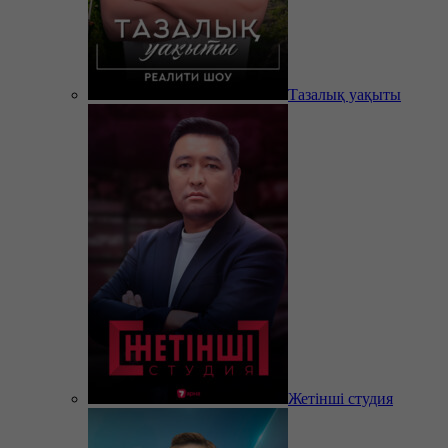
Тазалық уақыты
Жетінші студия