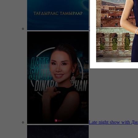
Тағдырлас тамырлар
Late night show with Д