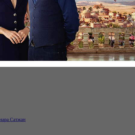
инара Сатжан