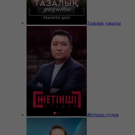
Тазалық уақыты
Жетінші студия