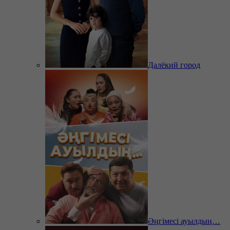
Далёкий город
Әңгімесі ауылдың…