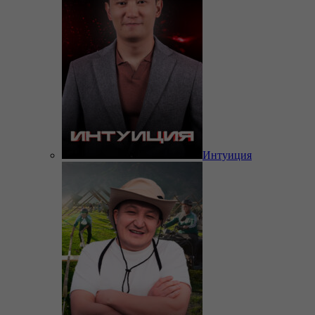
Интуиция