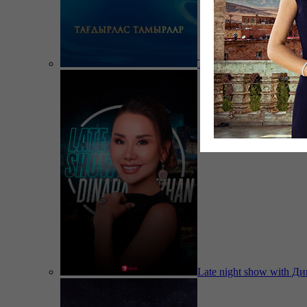
Тағдырлас тамырлар
Late night show with Д