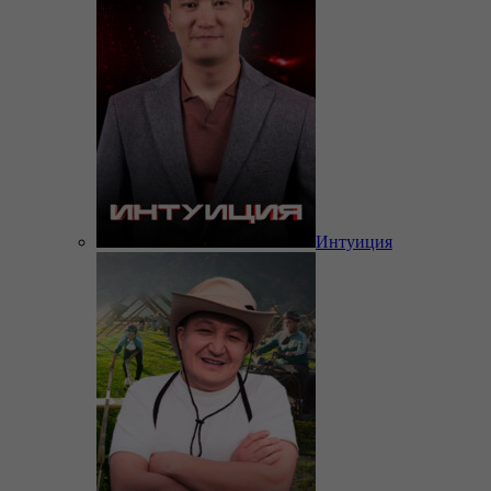
Интуиция