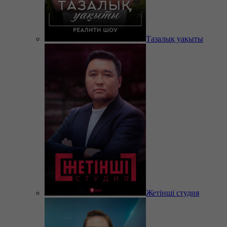
Тазалық уақыты
Жетінші студия