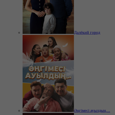
Далёкий город
Әңгімесі ауылдың…