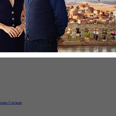
инара Сатжан